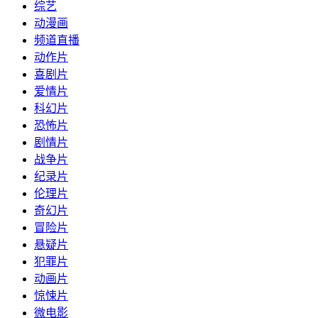
综艺
动漫画
频道直播
动作片
喜剧片
爱情片
科幻片
恐怖片
剧情片
战争片
纪录片
伦理片
奇幻片
冒险片
悬疑片
犯罪片
动画片
惊悚片
微电影