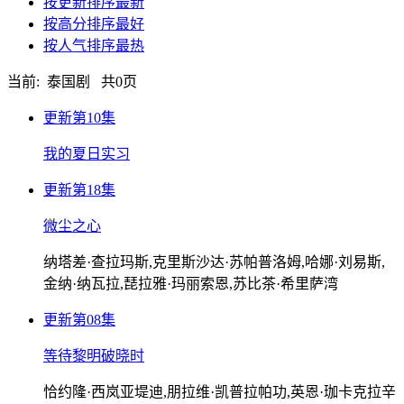
按更新排序
最新
按高分排序
最好
按人气排序
最热
当前: 泰国剧 共
0
页
更新第10集
我的夏日实习
更新第18集
微尘之心
纳塔差·查拉玛斯,克里斯沙达·苏帕普洛姆,哈娜·刘易斯,
金纳·纳瓦拉,琵拉雅·玛丽索恩,苏比茶·希里萨湾
更新第08集
等待黎明破晓时
恰约隆·西岚亚堤迪,朋拉维·凯普拉帕功,英恩·珈卡克拉辛