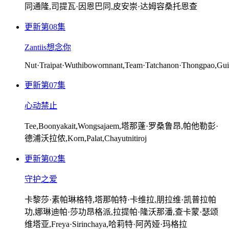
同通隆,司提瓦·因恩巴同,皮安崇·达姆容桑托恩查
更新第08集
Zantiis想念你
Nut·Traipat·Wuthibowornnant,Team·Tatchanon·Thongpao,Gu
更新第07集
心动禁止
Tee,Boonyakait,Wongsajaem,塔那蓬·罗桑鲁昂,帕他勒彭·
德浦沃拉侬,Korn,Palat,Chayutnitiroj
更新第02集
守护之爱
卡黎莎·素帕琳格特,塔那帕特·卡维拉,朋拉维·凯普拉帕
功,娜琳迪帕·莎功昂格派,拉提帕·隆沃那潘,查卡蒙·瑟颂
维塔亚,Freya·Sirinchaya,哈莉特·阿芮娅·玛格拉