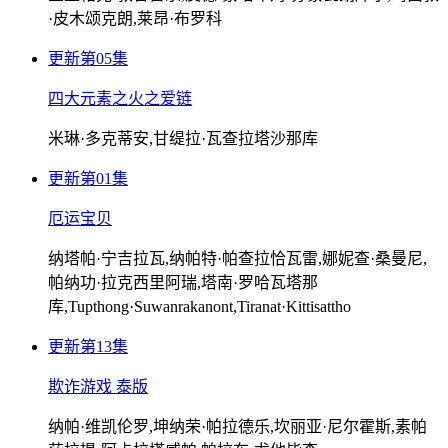
·皮木颂克朗,莱昂·布罗科
更新第05集
四大元素之火之爱链
米琳·多克蒂安,甘缇拉·瓦查拉塔沙那库
更新第01集
厄运宝贝
纳塔帕·宁吉拉瓦,纳帕特·帕查拉恰瓦雷,娜妮查·桑曼尼,
帕纳功·拉克西里阿瑞,塔南·罗哈瓦塔那
库,Tupthong·Suwanrakanont,Tiranat·Kittisattho
更新第13集
欺诈游戏 泰版
纳帕·维凯伦罗,坤纳荣·帕拉德乐,坎丽亚·尼尔霍斯,素帕