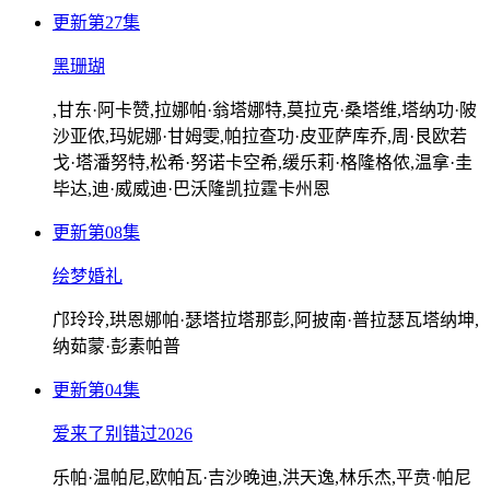
更新第27集
黑珊瑚
,甘东·阿卡赞,拉娜帕·翁塔娜特,莫拉克·桑塔维,塔纳功·陂
沙亚侬,玛妮娜·甘姆雯,帕拉查功·皮亚萨库乔,周·艮欧若
戈·塔潘努特,松希·努诺卡空希,缓乐莉·格隆格侬,温拿·圭
毕达,迪·威威迪·巴沃隆凯拉霆卡州恩
更新第08集
绘梦婚礼
邝玲玲,珙恩娜帕·瑟塔拉塔那彭,阿披南·普拉瑟瓦塔纳坤,
纳茹蒙·彭素帕普
更新第04集
爱来了别错过2026
乐帕·温帕尼,欧帕瓦·吉沙晚迪,洪天逸,林乐杰,平贲·帕尼