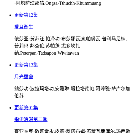
·阿塔萨珐那猜,Ongsa·Tthuchh·Khummuang
更新第12集
爱且衡生
依莎亚·贺苏汪,帕泽功·布莎娜瓦迪,帕努瓦·普利马尼楠,
普莉玛·邦查伦,苏帕蓬·尤多坎扎
纳,Peterpan·Tadsapon·Wiwitawan
更新第13集
月光壁垒
翁莎功·波拉玛塔功,安雅琳·堤拉塔南帕,阿萍雅·萨库尔加
伦苏
更新第01集
指尖浪漫第二季
查亚帕克·敦普雷永,皮德·蒙塔布姆·苏蒙瓦朗库尔,玛西敦