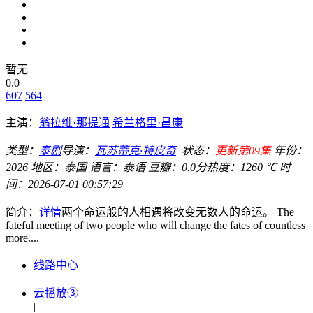
暂无
0.0
607
564
主演：
翁拉维·那提通
希兰格里·昌康
类型：
泰剧
导演：
瓦苏蒂克·特皮奇
状态：
更新第09集
年份：
2026
地区：
泰国
语言：
泰语
豆瓣：0.0分
热度：1260 ℃
时
间：
2026-07-01 00:57:29
简介：
详情
两个命运般的人相遇将改变无数人的命运。 The
fateful meeting of two people who will change the fates of countless
more....
线路中心
云播放③
|