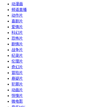
动漫画
频道直播
动作片
喜剧片
爱情片
科幻片
恐怖片
剧情片
战争片
纪录片
伦理片
奇幻片
冒险片
悬疑片
犯罪片
动画片
惊悚片
微电影