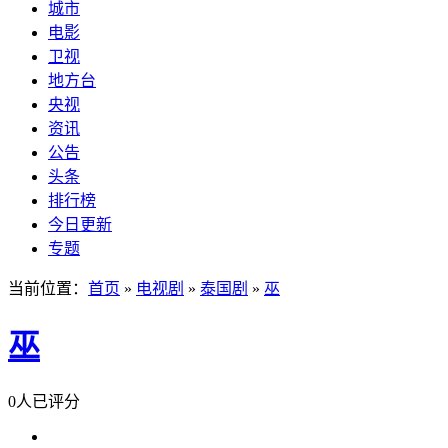
城市
电影
卫视
地方台
央视
资讯
公告
头条
排行榜
今日更新
专题
当前位置：
首页
»
电视剧
»
泰国剧
»
巫
巫
0人已评分