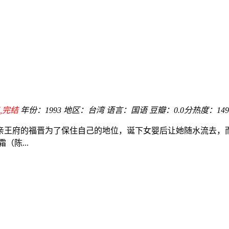
,完结
年份：
1993
地区：
台湾
语言：
国语
豆瓣：0.0分
热度：149
亲王府的福晋为了保住自己的地位，诞下女婴后让她随水流去，而
陈...