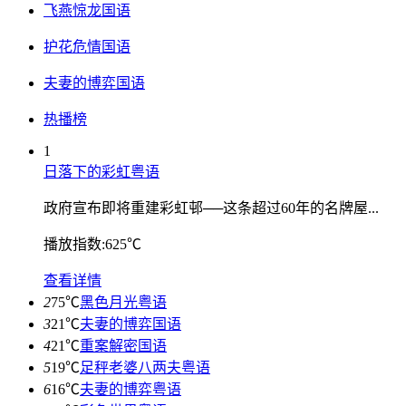
飞燕惊龙国语
护花危情国语
夫妻的博弈国语
热播榜
1
日落下的彩虹粤语
政府宣布即将重建彩虹邨──这条超过60年的名牌屋...
播放指数:625℃
查看详情
2
75℃
黑色月光粤语
3
21℃
夫妻的博弈国语
4
21℃
重案解密国语
5
19℃
足秤老婆八两夫粤语
6
16℃
夫妻的博弈粤语