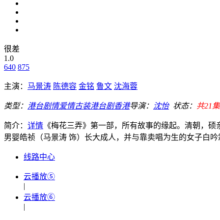
很差
1.0
640
875
主演：
马景涛
陈德容
金铭
鲁文
沈海蓉
类型：
港台
剧情
爱情
古装
港台剧
香港
导演：
沈怡
状态：
共21集
简介：
详情
《梅花三弄》第一部，所有故事的缘起。清朝，硕
男婴皓祯（马景涛 饰）长大成人，并与靠卖唱为生的女子白吟霜（
线路中心
云播放⑤
|
云播放⑥
|