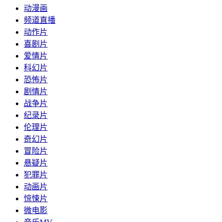
动漫画
频道直播
动作片
喜剧片
爱情片
科幻片
恐怖片
剧情片
战争片
纪录片
伦理片
奇幻片
冒险片
悬疑片
犯罪片
动画片
惊悚片
微电影