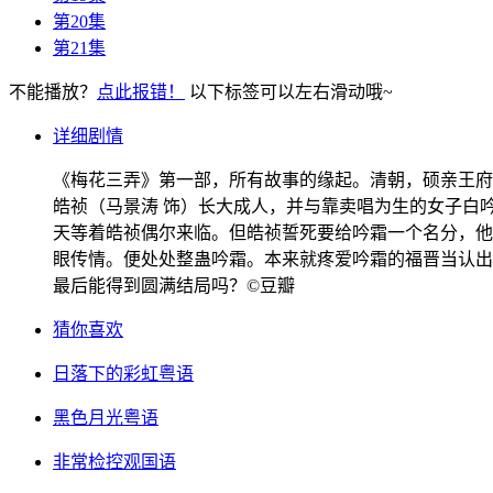
第20集
第21集
不能播放？
点此报错！
以下标签可以左右滑动哦~
详细剧情
《梅花三弄》第一部，所有故事的缘起。清朝，硕亲王府
皓祯（马景涛 饰）长大成人，并与靠卖唱为生的女子白
天等着皓祯偶尔来临。但皓祯誓死要给吟霜一个名分，他
眼传情。便处处整蛊吟霜。本来就疼爱吟霜的福晋当认出
最后能得到圆满结局吗？©豆瓣
猜你喜欢
日落下的彩虹粤语
黑色月光粤语
非常检控观国语