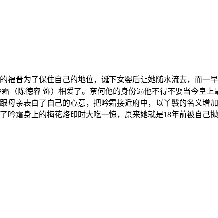
的福晋为了保住自己的地位，诞下女婴后让她随水流去，而一早
吟霜（陈德容 饰）相爱了。奈何他的身份逼他不得不娶当今皇
跟母亲表白了自己的心意，把吟霜接近府中，以丫鬟的名义增加
了吟霜身上的梅花烙印时大吃一惊，原来她就是18年前被自己