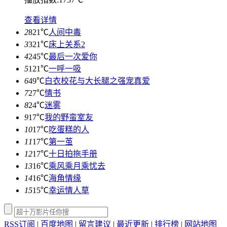
查看详情
2
821℃
人间中毒
3
321℃
床上关系2
4
245℃
最后一次爱你
5
121℃
一呼一吸
6
49℃
白衣校花与大长腿之强宠真爱
7
27℃
情书
8
24℃
迷雾
9
17℃
我的野蛮室友
10
17℃
吃蛋糕的人
11
17℃
第一茧
12
17℃
十日拍拖手册
13
16℃
乘风乘月乘忧去
14
16℃
海角情缘
15
15℃
幸运情人草
RSS订阅
|
百度地图
|
留言建议
|
最近更新
|
排行榜
|
网站地图