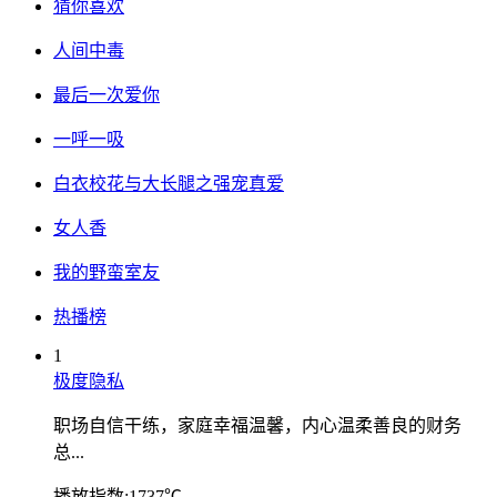
猜你喜欢
人间中毒
最后一次爱你
一呼一吸
白衣校花与大长腿之强宠真爱
女人香
我的野蛮室友
热播榜
1
极度隐私
职场自信干练，家庭幸福温馨，内心温柔善良的财务
总...
播放指数:1737℃