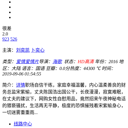
很差
2.0
923
526
主演：
刘奕凯
卜奕心
类型：
爱情
爱情片
导演：
海歌
状态：
HD高清
年份：
2016
地
区：
大陆
语言：
国语
豆瓣：0.0分
热度：44300 ℃
时间：
2019-09-06 01:54:55
简介：
详情
职场自信干练，家庭幸福温馨，内心温柔善良的财
务总监宋紫瑜，丈夫陈国浩出国公干，长夜漫漫，寂寞难眠，
在丈夫的建议下，网购女性自慰用品，竟然招来午夜神秘电话
的猥亵骚扰，生活再无平静，极度的恐惧摧残着宋紫瑜身心，
一切迷雾重重雨...
线路中心