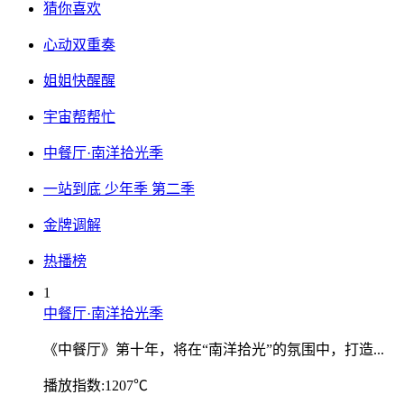
猜你喜欢
心动双重奏
姐姐快醒醒
宇宙帮帮忙
中餐厅·南洋拾光季
一站到底 少年季 第二季
金牌调解
热播榜
1
中餐厅·南洋拾光季
《中餐厅》第十年，将在“南洋拾光”的氛围中，打造...
播放指数:1207℃