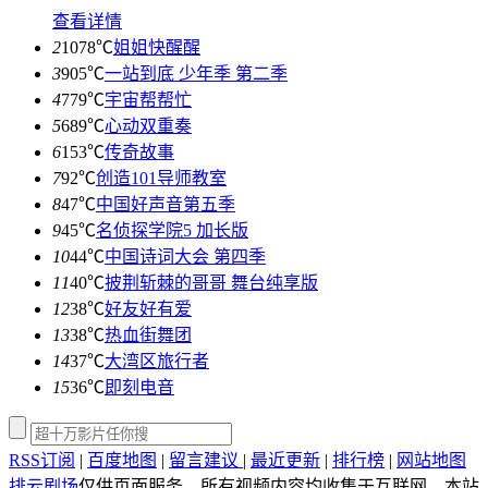
查看详情
2
1078℃
姐姐快醒醒
3
905℃
一站到底 少年季 第二季
4
779℃
宇宙帮帮忙
5
689℃
心动双重奏
6
153℃
传奇故事
7
92℃
创造101导师教室
8
47℃
中国好声音第五季
9
45℃
名侦探学院5 加长版
10
44℃
中国诗词大会 第四季
11
40℃
披荆斩棘的哥哥 舞台纯享版
12
38℃
好友好有爱
13
38℃
热血街舞团
14
37℃
大湾区旅行者
15
36℃
即刻电音
RSS订阅
|
百度地图
|
留言建议
|
最近更新
|
排行榜
|
网站地图
排云剧场
仅供页面服务，所有视频内容均收集于互联网，本站