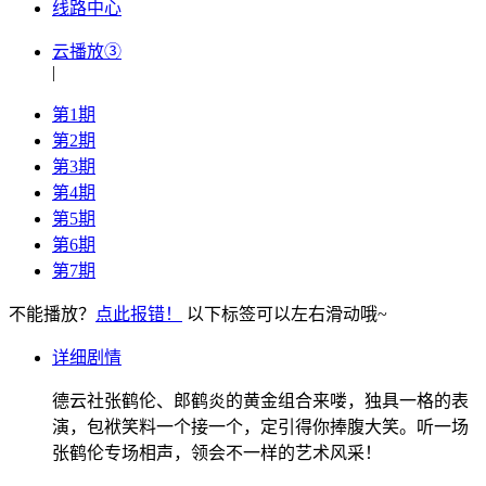
线路中心
云播放③
|
第1期
第2期
第3期
第4期
第5期
第6期
第7期
不能播放？
点此报错！
以下标签可以左右滑动哦~
详细剧情
德云社张鹤伦、郎鹤炎的黄金组合来喽，独具一格的表
演，包袱笑料一个接一个，定引得你捧腹大笑。听一场
张鹤伦专场相声，领会不一样的艺术风采！