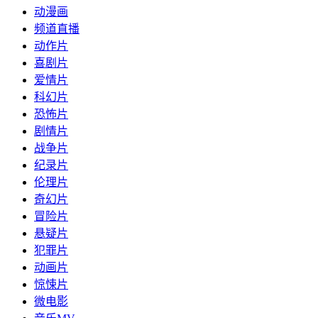
动漫画
频道直播
动作片
喜剧片
爱情片
科幻片
恐怖片
剧情片
战争片
纪录片
伦理片
奇幻片
冒险片
悬疑片
犯罪片
动画片
惊悚片
微电影