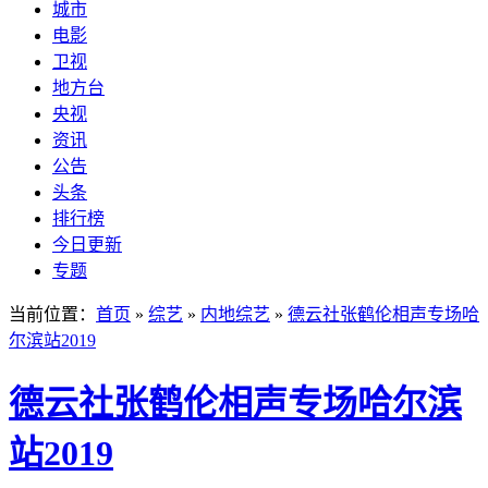
城市
电影
卫视
地方台
央视
资讯
公告
头条
排行榜
今日更新
专题
当前位置：
首页
»
综艺
»
内地综艺
»
德云社张鹤伦相声专场哈
尔滨站2019
德云社张鹤伦相声专场哈尔滨
站2019