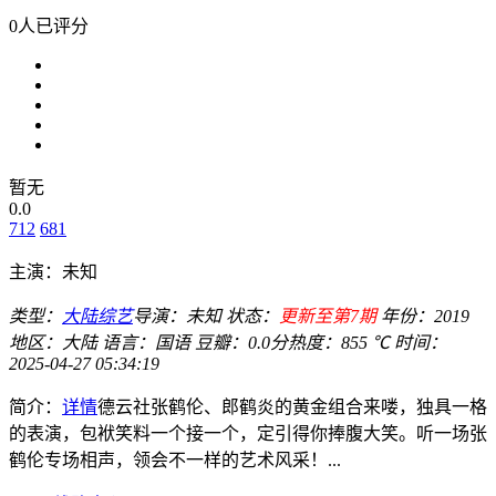
0人已评分
暂无
0.0
712
681
主演：
未知
类型：
大陆综艺
导演：
未知
状态：
更新至第7期
年份：
2019
地区：
大陆
语言：
国语
豆瓣：0.0分
热度：855 ℃
时间：
2025-04-27 05:34:19
简介：
详情
德云社张鹤伦、郎鹤炎的黄金组合来喽，独具一格
的表演，包袱笑料一个接一个，定引得你捧腹大笑。听一场张
鹤伦专场相声，领会不一样的艺术风采！...