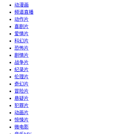
动漫画
频道直播
动作片
喜剧片
爱情片
科幻片
恐怖片
剧情片
战争片
纪录片
伦理片
奇幻片
冒险片
悬疑片
犯罪片
动画片
惊悚片
微电影