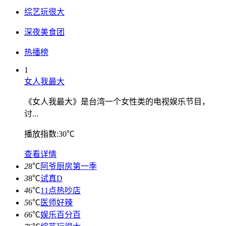
综艺玩很大
深夜美食团
热播榜
1
女人我最大
《女人我最大》是台湾一个女性类的电视娱乐节目，
讨...
播放指数:30℃
查看详情
2
8℃
阿爷厨房第一季
3
8℃
试真D
4
6℃
11点热吵店
5
6℃
医师好辣
6
6℃
娱乐百分百