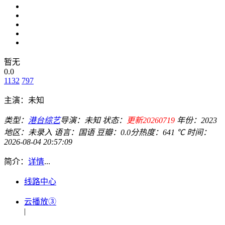
暂无
0.0
1132
797
主演：
未知
类型：
港台综艺
导演：
未知
状态：
更新20260719
年份：
2023
地区：
未录入
语言：
国语
豆瓣：0.0分
热度：641 ℃
时间：
2026-08-04 20:57:09
简介：
详情
...
线路中心
云播放③
|