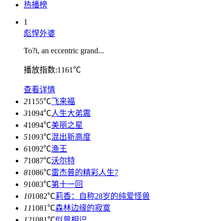
热播榜
1
彪悍外婆
To?i, an eccentric grand...
播放指数:1161℃
查看详情
2
1155℃
飞来福
3
1094℃
人生大弟震
4
1094℃
美丽之星
5
1093℃
混出新高度
6
1092℃
渔王
7
1087℃
沃尔特
8
1086℃
雷杰普的精彩人生7
9
1083℃
第十一回
10
1082℃
莉香：自称28岁的纯爱怪兽
11
1081℃
森林边缘的寂寞
12
1081℃
似曾相识