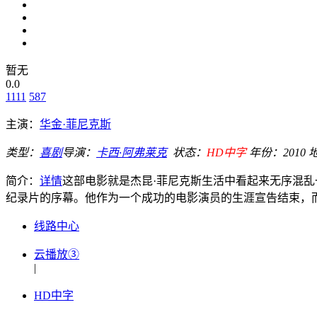
暂无
0.0
1111
587
主演：
华金·菲尼克斯
类型：
喜剧
导演：
卡西·阿弗莱克
状态：
HD中字
年份：
2010
简介：
详情
这部电影就是杰昆·菲尼克斯生活中看起来无序混乱
纪录片的序幕。他作为一个成功的电影演员的生涯宣告结束，而他
线路中心
云播放③
|
HD中字