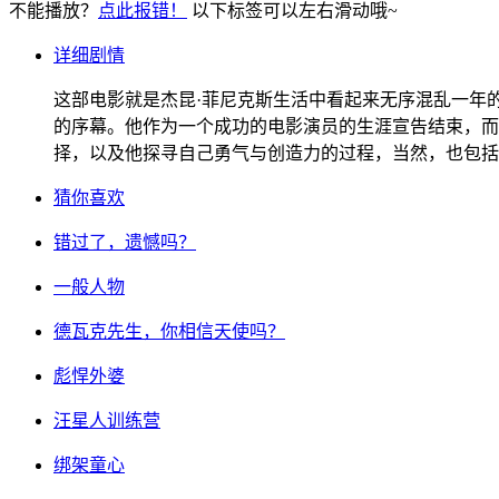
不能播放？
点此报错！
以下标签可以左右滑动哦~
详细剧情
这部电影就是杰昆·菲尼克斯生活中看起来无序混乱一年
的序幕。他作为一个成功的电影演员的生涯宣告结束，而
择，以及他探寻自己勇气与创造力的过程，当然，也包括
猜你喜欢
错过了，遗憾吗？
一般人物
德瓦克先生，你相信天使吗？
彪悍外婆
汪星人训练营
绑架童心