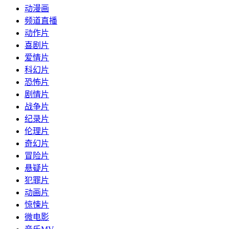
动漫画
频道直播
动作片
喜剧片
爱情片
科幻片
恐怖片
剧情片
战争片
纪录片
伦理片
奇幻片
冒险片
悬疑片
犯罪片
动画片
惊悚片
微电影