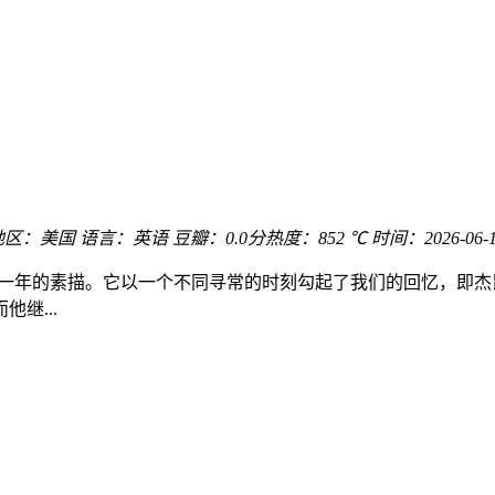
地区：
美国
语言：
英语
豆瓣：0.0分
热度：852 ℃
时间：
2026-06-
一年的素描。它以一个不同寻常的时刻勾起了我们的回忆，即杰昆
继...