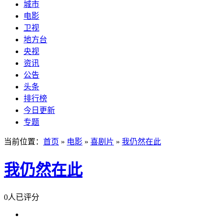
城市
电影
卫视
地方台
央视
资讯
公告
头条
排行榜
今日更新
专题
当前位置：
首页
»
电影
»
喜剧片
»
我仍然在此
我仍然在此
0人已评分