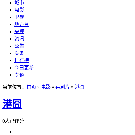
城市
电影
卫视
地方台
央视
资讯
公告
头条
排行榜
今日更新
专题
当前位置：
首页
»
电影
»
喜剧片
»
港囧
港囧
0人已评分