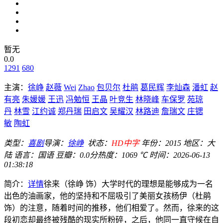
暂无
0.0
1291
680
主演：
徐峥
赵薇
Wei
Zhao
包贝尔
杜鹃
葛民辉
李灿森
潘虹
赵
有亮
朱媛媛
王迅
冯勉恒
王晶
叶竞生
林晓峰
车保罗
苑琼
丹
林雪
江约诚
郑丹瑞
田启文
吴耀汉
林路迪
詹瑞文
庄锶
敏
陶虹
类型：
喜剧
导演：
徐峥
状态：
HD中字
年份：
2015
地区：
大
陆
语言：
国语
豆瓣：0.0分
热度：1069 ℃
时间：
2026-06-13
01:38:18
简介：
详情
徐来（徐峥 饰）大学时代的理想是能够成为一名
出色的油画家，他的坚持和不屈吸引了美丽女孩杨伊（杜鹃
饰）的注意，随着时间的推移，他们相爱了。然而，徐来的这
段初恋却最终被残酷的现实所粉碎，之后，他同一直守候在自