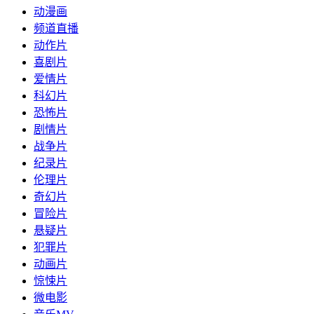
动漫画
频道直播
动作片
喜剧片
爱情片
科幻片
恐怖片
剧情片
战争片
纪录片
伦理片
奇幻片
冒险片
悬疑片
犯罪片
动画片
惊悚片
微电影