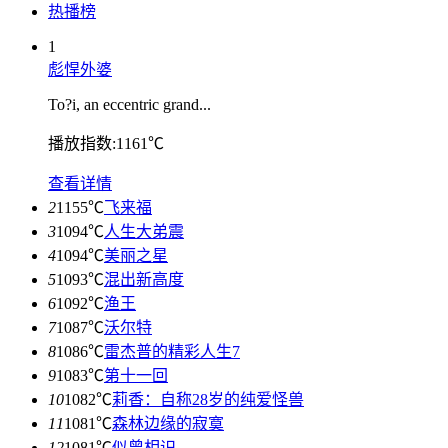
热播榜
1
彪悍外婆
To?i, an eccentric grand...
播放指数:1161℃
查看详情
2
1155℃
飞来福
3
1094℃
人生大弟震
4
1094℃
美丽之星
5
1093℃
混出新高度
6
1092℃
渔王
7
1087℃
沃尔特
8
1086℃
雷杰普的精彩人生7
9
1083℃
第十一回
10
1082℃
莉香：自称28岁的纯爱怪兽
11
1081℃
森林边缘的寂寞
12
1081℃
似曾相识