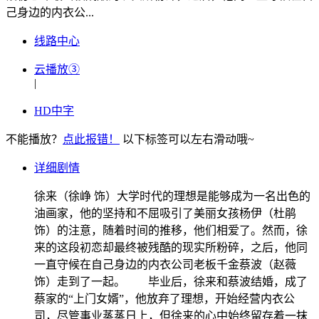
己身边的内衣公...
线路中心
云播放③
|
HD中字
不能播放？
点此报错！
以下标签可以左右滑动哦~
详细剧情
徐来（徐峥 饰）大学时代的理想是能够成为一名出色的
油画家，他的坚持和不屈吸引了美丽女孩杨伊（杜鹃
饰）的注意，随着时间的推移，他们相爱了。然而，徐
来的这段初恋却最终被残酷的现实所粉碎，之后，他同
一直守候在自己身边的内衣公司老板千金蔡波（赵薇
饰）走到了一起。 毕业后，徐来和蔡波结婚，成了
蔡家的“上门女婿”，他放弃了理想，开始经营内衣公
司，尽管事业蒸蒸日上，但徐来的心中始终留存着一抹