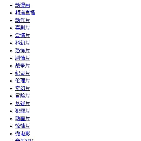
动漫画
频道直播
动作片
喜剧片
爱情片
科幻片
恐怖片
剧情片
战争片
纪录片
伦理片
奇幻片
冒险片
悬疑片
犯罪片
动画片
惊悚片
微电影