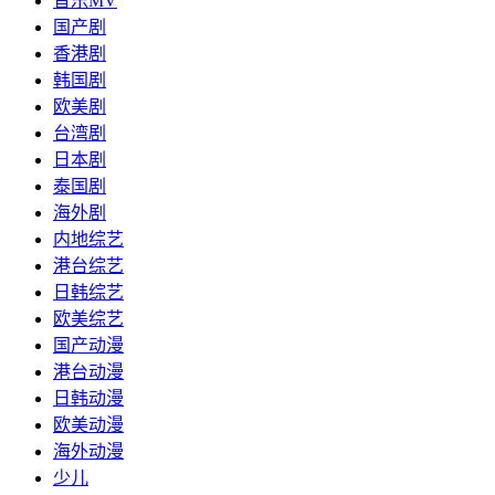
音乐MV
国产剧
香港剧
韩国剧
欧美剧
台湾剧
日本剧
泰国剧
海外剧
内地综艺
港台综艺
日韩综艺
欧美综艺
国产动漫
港台动漫
日韩动漫
欧美动漫
海外动漫
少儿