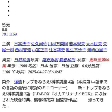
暂无
0.0
791
1169
主演：
日高法子
佐久间玲
川村万梨阿
若本规夫
大木民夫
矢
尾一树
西村智道
小室正幸
辻谷耕史
胜生真沙子
渊崎由里子
类型：
日韩动漫
导演：
庵野秀明
鹤卷和哉
状态：
更新至第06
集
年份：
1988
地区：
日本
语言：
日语
豆瓣：0.0分
热度：
1100 ℃
时间：
2025-04-27 05:14:47
简介：
详情
トップをねらえ!科学講座 4話（本編第1-4話まで
の各話の最後に収録のミニコーナー） 新・トップをねら
え!科学講座 2話（LD-BOX『オカエリナサイBOX』に収録
された映像特典、鶴巻和哉第1回監督作品） 帰ってき
た...