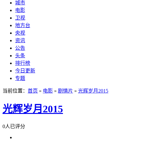
城市
电影
卫视
地方台
央视
资讯
公告
头条
排行榜
今日更新
专题
当前位置：
首页
»
电影
»
剧情片
»
光辉岁月2015
光辉岁月2015
0人已评分