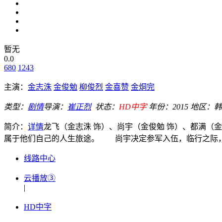
暂无
0.0
680
1243
主演：
金志洙
金俊勉
柳俊烈
金喜赞
金烔完
类型：
剧情
导演：
崔正烈
状态：
HD中字
年份：
2015
地区：
韩
简介：
详情
龙飞（金志洙 饰）、尚宇（金俊勉 饰）、都满（
属于他们自己的人生旅途。 尚宇决定参军入伍，临行之际，几
线路中心
云播放③
|
HD中字