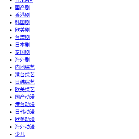
音乐MV
国产剧
香港剧
韩国剧
欧美剧
台湾剧
日本剧
泰国剧
海外剧
内地综艺
港台综艺
日韩综艺
欧美综艺
国产动漫
港台动漫
日韩动漫
欧美动漫
海外动漫
少儿