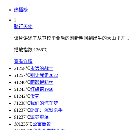
热播榜
1
骑行天使
该片讲述了从卫校毕业后的刘新明回到出生的大山里开...
播放指数:1268℃
查看详情
2
1258℃
永远的战士
3
1257℃
别让我走2022
4
1246℃
暗影伊莉丝
5
1243℃
红旗谱1960
6
1242℃
蛋壳
7
1238℃
我们的汽车梦
8
1237℃
蟒蛇：沉默杀手
9
1237℃
鸳梦重温
10
1235℃
公寓街景