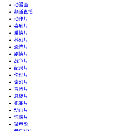
动漫画
频道直播
动作片
喜剧片
爱情片
科幻片
恐怖片
剧情片
战争片
纪录片
伦理片
奇幻片
冒险片
悬疑片
犯罪片
动画片
惊悚片
微电影