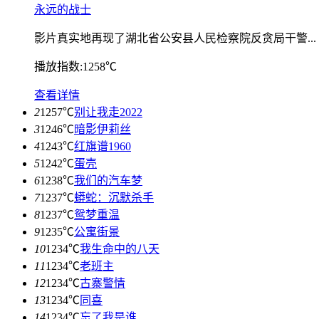
永远的战士
影片真实地再现了湖北省公安县人民检察院反贪局干警...
播放指数:1258℃
查看详情
2
1257℃
别让我走2022
3
1246℃
暗影伊莉丝
4
1243℃
红旗谱1960
5
1242℃
蛋壳
6
1238℃
我们的汽车梦
7
1237℃
蟒蛇：沉默杀手
8
1237℃
鸳梦重温
9
1235℃
公寓街景
10
1234℃
我生命中的八天
11
1234℃
老班主
12
1234℃
古寨警情
13
1234℃
同喜
14
1234℃
忘了我是谁