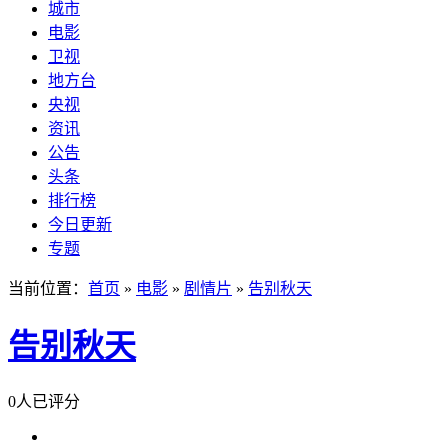
城市
电影
卫视
地方台
央视
资讯
公告
头条
排行榜
今日更新
专题
当前位置：
首页
»
电影
»
剧情片
»
告别秋天
告别秋天
0人已评分