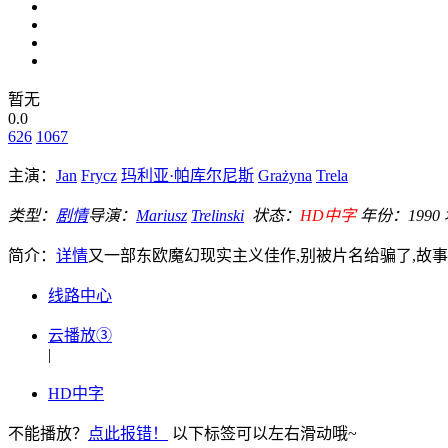
暂无
0.0
626
1067
主演：
Jan
Frycz
玛利亚·帕库尔尼斯
Grażyna
Trela
类型：
剧情
导演：
Mariusz
Trelinski
状态：
HD中字
年份：
1990
简介：
详情
又一部东欧魔幻现实主义佳作,别被片名给骗了,故事远不是像片名那么浪漫... D
线路中心
云播放③
|
HD中字
不能播放？
点此报错！
以下标签可以左右滑动哦~