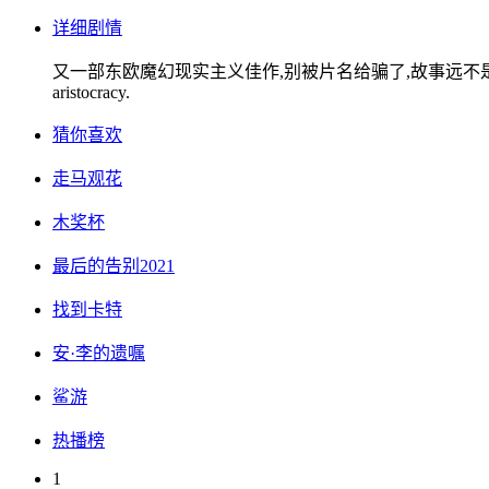
详细剧情
又一部东欧魔幻现实主义佳作,别被片名给骗了,故事远不是像片名那么浪漫... Decadence
aristocracy.
猜你喜欢
走马观花
木奖杯
最后的告别2021
找到卡特
安·李的遗嘱
鲨游
热播榜
1