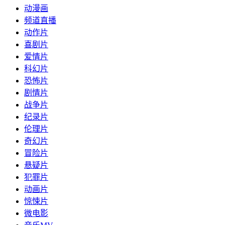
动漫画
频道直播
动作片
喜剧片
爱情片
科幻片
恐怖片
剧情片
战争片
纪录片
伦理片
奇幻片
冒险片
悬疑片
犯罪片
动画片
惊悚片
微电影