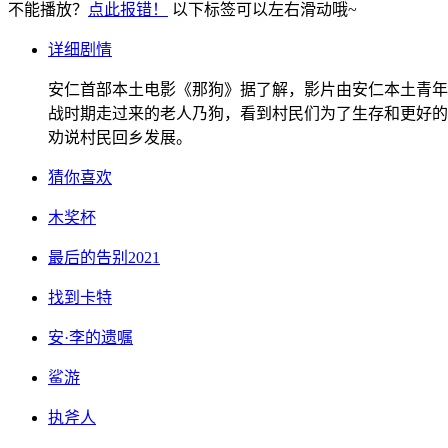
不能播放？
点此报错！
以下标签可以左右滑动哦~
详细剧情
安仁首部本土电影《那狗》据了解，影片由安仁本土青年
战时期走过来的老人乃狗，看到村民们为了生存和更好的
劝说村民回乡发展。
猜你喜欢
木奖杯
最后的告别2021
找到卡特
安·李的遗嘱
鲨游
执斧人