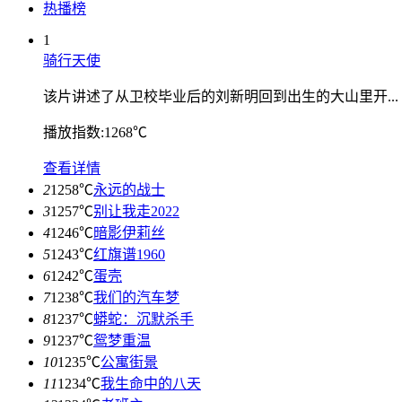
热播榜
1
骑行天使
该片讲述了从卫校毕业后的刘新明回到出生的大山里开...
播放指数:1268℃
查看详情
2
1258℃
永远的战士
3
1257℃
别让我走2022
4
1246℃
暗影伊莉丝
5
1243℃
红旗谱1960
6
1242℃
蛋壳
7
1238℃
我们的汽车梦
8
1237℃
蟒蛇：沉默杀手
9
1237℃
鸳梦重温
10
1235℃
公寓街景
11
1234℃
我生命中的八天