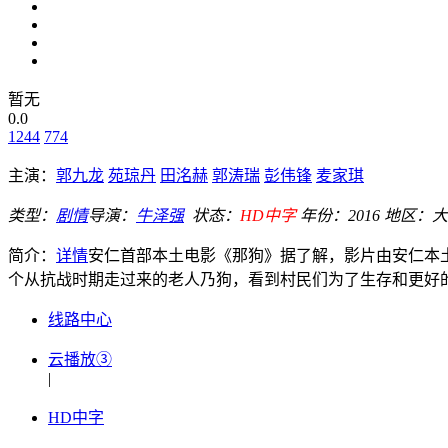
暂无
0.0
1244
774
主演：
郭九龙
苑琼丹
田洺赫
郭涛瑞
彭伟锋
麦家琪
类型：
剧情
导演：
牛泽强
状态：
HD中字
年份：
2016
地区：
大
简介：
详情
安仁首部本土电影《那狗》据了解，影片由安仁本
个从抗战时期走过来的老人乃狗，看到村民们为了生存和更好的生
线路中心
云播放③
|
HD中字