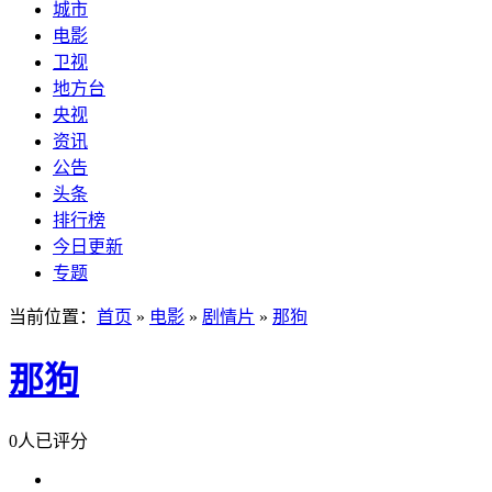
城市
电影
卫视
地方台
央视
资讯
公告
头条
排行榜
今日更新
专题
当前位置：
首页
»
电影
»
剧情片
»
那狗
那狗
0人已评分