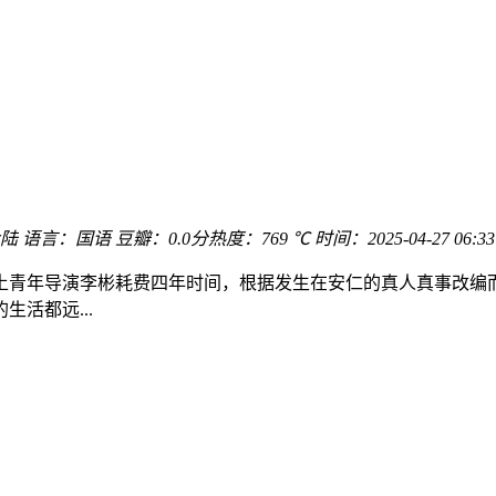
陆
语言：
国语
豆瓣：0.0分
热度：769 ℃
时间：
2025-04-27 06:33
土青年导演李彬耗费四年时间，根据发生在安仁的真人真事改编
活都远...