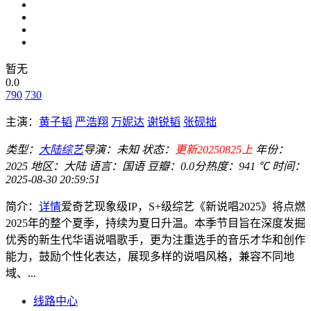
暂无
0.0
790
730
主演：
黄子韬
严浩翔
万妮达
谢锐韬
张砚拙
类型：
大陆综艺
导演：
未知
状态：
更新20250825上
年份：
2025
地区：
大陆
语言：
国语
豆瓣：0.0分
热度：941 ℃
时间：
2025-08-30 20:59:51
简介：
详情
爱奇艺现象级IP，S+级综艺《新说唱2025》将点燃
2025年的整个夏季，持续为夏日升温。本季节目旨在深度发掘
优秀的新生代华语说唱歌手，更为注重选手的音乐才华和创作
能力，鼓励个性化表达，展现多样的说唱风格，兼容不同地
域、...
线路中心