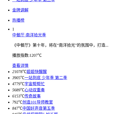
金牌调解
热播榜
1
中餐厅·南洋拾光季
《中餐厅》第十年，将在“南洋拾光”的氛围中，打造...
播放指数:1207℃
查看详情
2
1078℃
姐姐快醒醒
3
905℃
一站到底 少年季 第二季
4
779℃
宇宙帮帮忙
5
689℃
心动双重奏
6
153℃
传奇故事
7
92℃
创造101导师教室
8
47℃
中国好声音第五季