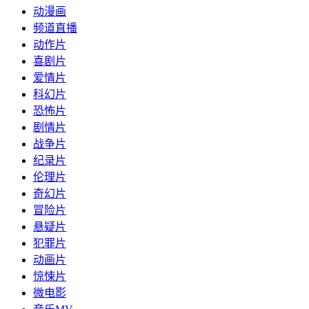
动漫画
频道直播
动作片
喜剧片
爱情片
科幻片
恐怖片
剧情片
战争片
纪录片
伦理片
奇幻片
冒险片
悬疑片
犯罪片
动画片
惊悚片
微电影