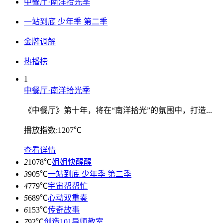
中餐厅·南洋拾光季
一站到底 少年季 第二季
金牌调解
热播榜
1
中餐厅·南洋拾光季
《中餐厅》第十年，将在“南洋拾光”的氛围中，打造...
播放指数:1207℃
查看详情
2
1078℃
姐姐快醒醒
3
905℃
一站到底 少年季 第二季
4
779℃
宇宙帮帮忙
5
689℃
心动双重奏
6
153℃
传奇故事
7
92℃
创造101导师教室