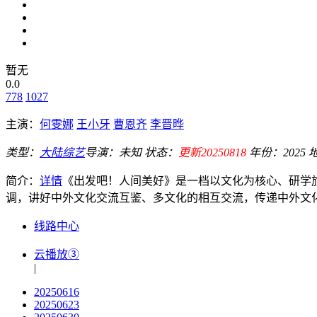
暂无
0.0
778
1027
主演：
何雯娜
王小牙
曹恩齐
李晋晔
类型：
大陆综艺
导演：
未知
状态：
更新20250818
年份：
2025
简介：
详情
《出发吧！人间美好》是一档以文化为核心、研学
调，讲好中外文化交流互鉴、多文化的相互交流，传递中外文化和
线路中心
云播放③
|
20250616
20250623