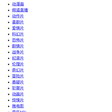
动漫画
频道直播
动作片
喜剧片
爱情片
科幻片
恐怖片
剧情片
战争片
纪录片
伦理片
奇幻片
冒险片
悬疑片
犯罪片
动画片
惊悚片
微电影