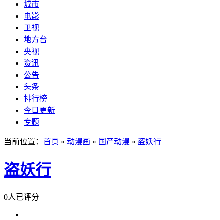
城市
电影
卫视
地方台
央视
资讯
公告
头条
排行榜
今日更新
专题
当前位置：
首页
»
动漫画
»
国产动漫
»
盗妖行
盗妖行
0人已评分