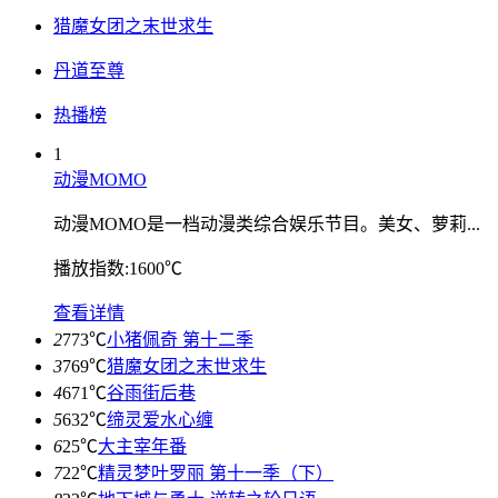
猎魔女团之末世求生
丹道至尊
热播榜
1
动漫MOMO
动漫MOMO是一档动漫类综合娱乐节目。美女、萝莉...
播放指数:1600℃
查看详情
2
773℃
小猪佩奇 第十二季
3
769℃
猎魔女团之末世求生
4
671℃
谷雨街后巷
5
632℃
缔灵爱水心缠
6
25℃
大主宰年番
7
22℃
精灵梦叶罗丽 第十一季（下）