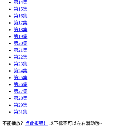
第14集
第15集
第16集
第17集
第18集
第19集
第20集
第21集
第22集
第23集
第24集
第25集
第26集
第27集
第28集
第29集
第31集
不能播放？
点此报错！
以下标签可以左右滑动哦~