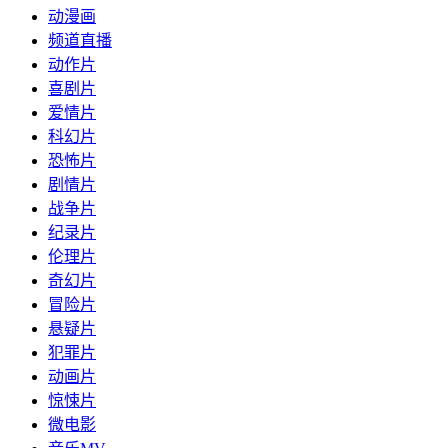
动漫画
频道直播
动作片
喜剧片
爱情片
科幻片
恐怖片
剧情片
战争片
纪录片
伦理片
奇幻片
冒险片
悬疑片
犯罪片
动画片
惊悚片
微电影