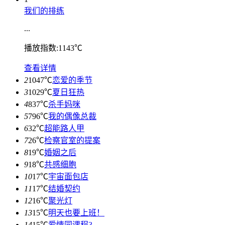
我们的排练
...
播放指数:1143℃
查看详情
2
1047℃
恋爱的季节
3
1029℃
夏日狂热
4
837℃
杀手妈咪
5
796℃
我的偶像总裁
6
32℃
超能路人甲
7
26℃
检察官室的提案
8
19℃
婚姻之后
9
18℃
共感细胞
10
17℃
宇宙面包店
11
17℃
结婚契约
12
16℃
聚光灯
13
15℃
明天也要上班！
14
15℃
爱情同课程3