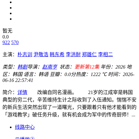
暂无
0.0
922
570
主演：
朴志训
尹敬浩
韩东希
李洪耐
郑雄仁
李相二
类型：
韩剧
导演：
赵南亨
状态：
更新第12集
年份：
2026
地
区：
韩国
语言：
韩语
豆瓣：0.0分
热度：1222 ℃
时间：
2026-
06-16 22:57:41
简介：
详情
改编自同名漫画。 21岁的江成宰是韩国
典型的穷二代，辛苦维持生计之际收到了入伍通知。惴惴不安
的新兵生活突然出现了一道曙光，只要跟着只有他才能看到的
「游戏教学」破任务升级，就有机会成为军中的传奇厨师！...
线路中心