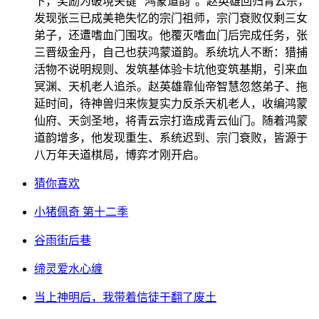
下，奖励为破境关键 “鸿蒙道韵”。赵英雄回归青云宗，
发现张三已成美艳失忆的宗门祖师，宗门衰败仅剩三女
弟子，还遭嗜血门围攻。他覆灭嗜血门后完成任务，张
三晋级金丹，自己也获鸿蒙道韵。系统坑人不断：猎捕
活物不说明规则、发筑基体验卡坑他变筑基期，引来血
冥渊、天机老人追杀。赵英雄靠仙帝智慧忽悠弟子、拖
延时间，待神兽归来恢复实力反杀天机老人，收编鸿蒙
仙府、天剑圣地，将青云宗打造成青云仙门。随着鸿蒙
道韵增多，他发现重生、系统迟到、宗门衰败，皆源于
八万年天道棋局，博弈才刚开启。
猜你喜欢
小猪佩奇 第十二季
谷雨街后巷
缔灵爱水心缠
当上神明后，我带着信徒干翻了废土