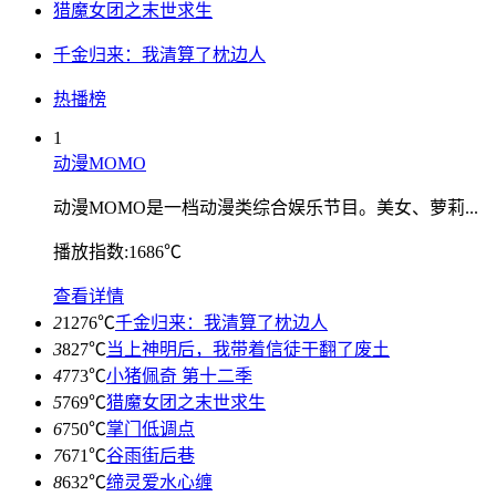
猎魔女团之末世求生
千金归来：我清算了枕边人
热播榜
1
动漫MOMO
动漫MOMO是一档动漫类综合娱乐节目。美女、萝莉...
播放指数:1686℃
查看详情
2
1276℃
千金归来：我清算了枕边人
3
827℃
当上神明后，我带着信徒干翻了废土
4
773℃
小猪佩奇 第十二季
5
769℃
猎魔女团之末世求生
6
750℃
掌门低调点
7
671℃
谷雨街后巷
8
632℃
缔灵爱水心缠