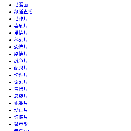
动漫画
频道直播
动作片
喜剧片
爱情片
科幻片
恐怖片
剧情片
战争片
纪录片
伦理片
奇幻片
冒险片
悬疑片
犯罪片
动画片
惊悚片
微电影