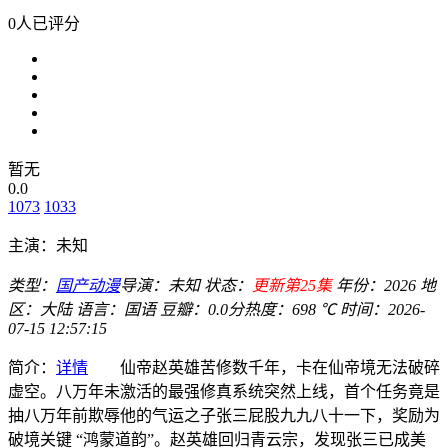
0人已评分
暂无
0.0
1073
1033
主演：
未知
类型：
国产动漫
导演：
未知
状态：
更新第25集
年份：
2026
地
区：
大陆
语言：
国语
豆瓣：0.0分
热度：698 ℃
时间：
2026-
07-15 12:57:15
简介：
详情
仙帝赵英雄苦修数千年，卡在仙帝境无法破碎
虚空。八万年未激活的最强修真系统突然上线，首个任务竟是
抽八万年前欺辱他的气运之子张三屁股九九八十一下，奖励为
破境关键 “鸿蒙道韵”。赵英雄回归青云宗，发现张三已成美