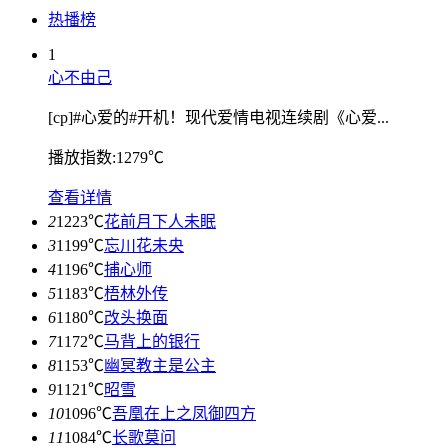
热播榜
1
心不由己
[cp]#心爱的#开机！现代爱情电视连续剧《心爱...
播放指数:1279℃
查看详情
2
1223℃
花前月下人未眠
3
1199℃
忘川花未央
4
1196℃
捕心师
5
1183℃
梧林外传
6
1180℃
改头换面
7
1172℃
马背上的银行
8
1153℃
幽冥教主是公主
9
1121℃
昭雪
10
1096℃
吾凰在上之凤御四方
11
1084℃
长歌莫问