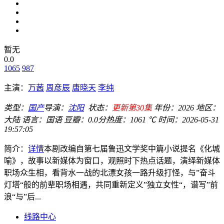
暂无
0.0
1065
987
主演：
万茜
周彦辰
唐晓天
李纯
类型：
国产
导演：
沈阳
状态：
更新第30集
年份：
2026
地区：
大陆
语言：
国语
豆瓣：0.0分
热度：1061 ℃
时间：
2026-05-31
19:57:05
简介：
详情
本剧改编自第七届鲁迅文学奖中篇小说提名《化城
喻》，故事以新媒体为窗口，观照时下热点话题，演绎新媒体
职场众生相，看背水一战的北漂女孩一路升级打怪，与”奋斗
灯塔“般的前辈职场相遇，共同重新定义”独立女性“，谱写”前
浪“与”后...
线路中心