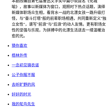
本剧改编自第七届鲁迅文学奖中篇小说提名《化城
喻》，故事以新媒体为窗口，观照时下热点话题，演绎
新媒体职场众生相，看背水一战的北漂女孩一路升级打
怪，与”奋斗灯塔“般的前辈职场相遇，共同重新定义”独
立女性“，谱写”前浪“与”后浪“的动人友情。更有职场女
性的坚强与乐观，为拼搏中的北漂生活送去一缕温暖治
愈的光。
猜你喜欢
梧林外传
一念初见锦衣谣
公子你服不服
去听旷野的风
好好的时光
我的鸵鸟先生