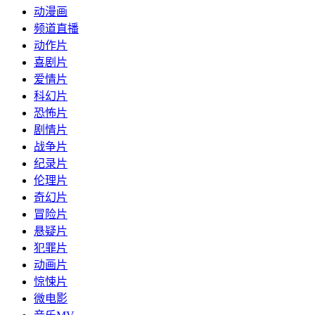
动漫画
频道直播
动作片
喜剧片
爱情片
科幻片
恐怖片
剧情片
战争片
纪录片
伦理片
奇幻片
冒险片
悬疑片
犯罪片
动画片
惊悚片
微电影