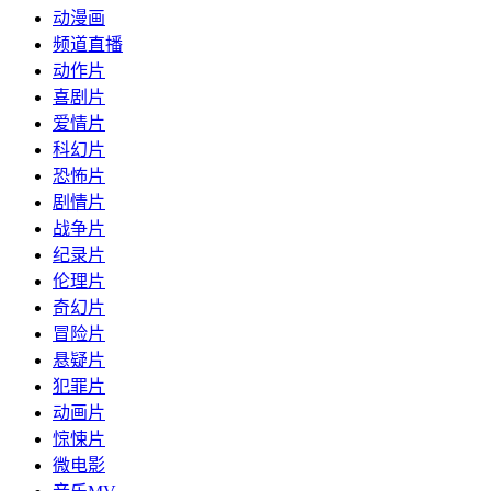
动漫画
频道直播
动作片
喜剧片
爱情片
科幻片
恐怖片
剧情片
战争片
纪录片
伦理片
奇幻片
冒险片
悬疑片
犯罪片
动画片
惊悚片
微电影