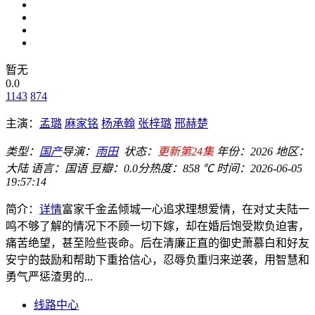
暂无
0.0
1143
874
主演：
孟璐
麻家铭
杨承翰
张梓璐
邢赫楚
类型：
国产
导演：
雨田
状态：
更新第24集
年份：
2026
地区：
大陆
语言：
国语
豆瓣：0.0分
热度：858 ℃
时间：
2026-06-05
19:57:14
简介：
详情
富家千金孟倾城一心追求理想爱情，在对丈夫陆一
鸣不够了解的情况下不顾一切下嫁，却在婚后饱受欺负迫害，
痛苦绝望，甚至险些丧命。后在清廉正直的御史萧慕白和好友
安宁的鼓励和帮助下重拾信心，忍辱负重归来逆袭，用智慧和
勇气严惩渣男的...
线路中心