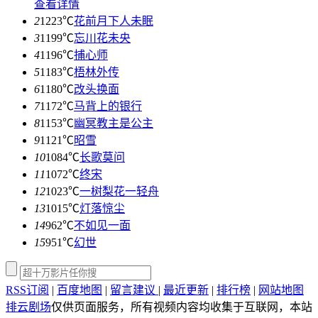
查看详情
2
1223℃
花前月下人未眠
3
1199℃
忘川花未央
4
1196℃
捕心师
5
1183℃
梧林外传
6
1180℃
改头换面
7
1172℃
马背上的银行
8
1153℃
幽冥教主是公主
9
1121℃
昭雪
10
1084℃
长歌莫问
11
1072℃
终宋
12
1023℃
一树梨花一轻舟
13
1015℃
灯落惊尘
14
962℃
不如见一面
15
951℃
幻世
RSS订阅
|
百度地图
|
留言建议
|
最近更新
|
排行榜
|
网站地图
排云剧场
仅供页面服务，所有视频内容均收集于互联网，本站