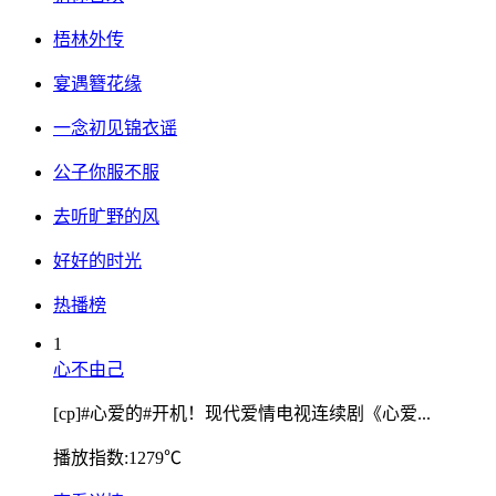
梧林外传
宴遇簪花缘
一念初见锦衣谣
公子你服不服
去听旷野的风
好好的时光
热播榜
1
心不由己
[cp]#心爱的#开机！现代爱情电视连续剧《心爱...
播放指数:1279℃