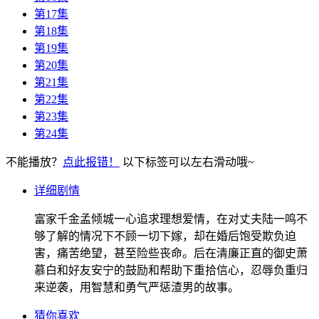
第17集
第18集
第19集
第20集
第21集
第22集
第23集
第24集
不能播放？
点此报错！
以下标签可以左右滑动哦~
详细剧情
富家千金孟倾城一心追求理想爱情，在对丈夫陆一鸣不
够了解的情况下不顾一切下嫁，却在婚后饱受欺负迫
害，痛苦绝望，甚至险些丧命。后在清廉正直的御史萧
慕白和好友安宁的鼓励和帮助下重拾信心，忍辱负重归
来逆袭，用智慧和勇气严惩渣男的故事。
猜你喜欢