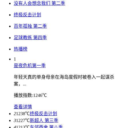
没有人会想念我们 第二季
终极反击计划
百年孤独 第二季
足球教练 第四季
热播榜
1
是夜危机第一季
年轻天真的单身母亲在海岛度假时被卷入一起谋杀
案，...
播放指数:1246℃
查看详情
2
1238℃
终极反击计划
3
1227℃
新超人 第三季
4
1213℃
东邻西舍 第八季