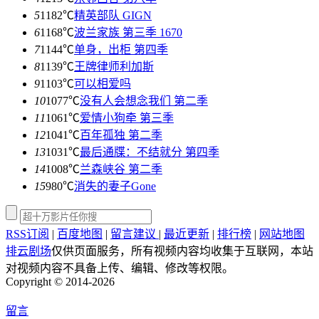
5
1182℃
精英部队 GIGN
6
1168℃
波兰家族 第三季 1670
7
1144℃
单身，出柜 第四季
8
1139℃
王牌律师利加斯
9
1103℃
可以相爱吗
10
1077℃
没有人会想念我们 第二季
11
1061℃
爱情小狗牵 第三季
12
1041℃
百年孤独 第二季
13
1031℃
最后通牒：不结就分 第四季
14
1008℃
兰森峡谷 第二季
15
980℃
消失的妻子Gone
RSS订阅
|
百度地图
|
留言建议
|
最近更新
|
排行榜
|
网站地图
排云剧场
仅供页面服务，所有视频内容均收集于互联网，本站
对视频内容不具备上传、编辑、修改等权限。
Copyright © 2014-2026
留言