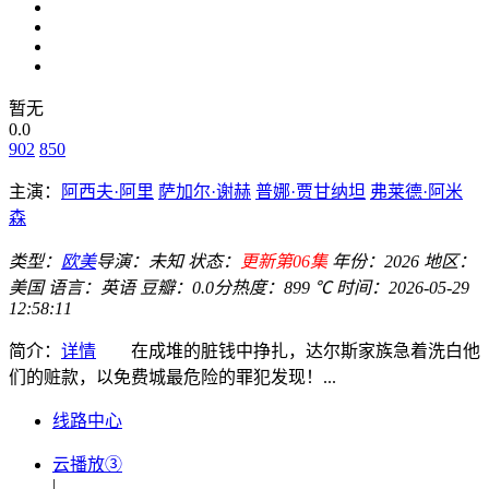
暂无
0.0
902
850
主演：
阿西夫·阿里
萨加尔·谢赫
普娜·贾甘纳坦
弗莱德·阿米
森
类型：
欧美
导演：
未知
状态：
更新第06集
年份：
2026
地区：
美国
语言：
英语
豆瓣：0.0分
热度：899 ℃
时间：
2026-05-29
12:58:11
简介：
详情
在成堆的脏钱中挣扎，达尔斯家族急着洗白他
们的赃款，以免费城最危险的罪犯发现！...
线路中心
云播放③
|