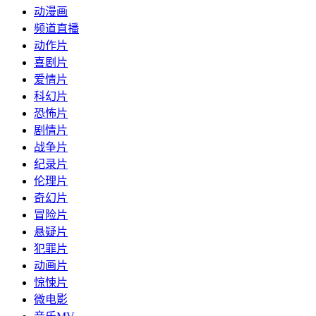
动漫画
频道直播
动作片
喜剧片
爱情片
科幻片
恐怖片
剧情片
战争片
纪录片
伦理片
奇幻片
冒险片
悬疑片
犯罪片
动画片
惊悚片
微电影