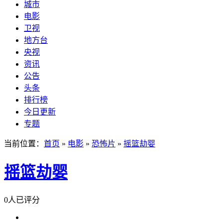
城市
电影
卫视
地方台
央视
资讯
公告
头条
排行榜
今日更新
专题
当前位置：
首页
»
电影
»
恐怖片
»
摇篮劫婴
摇篮劫婴
0人已评分