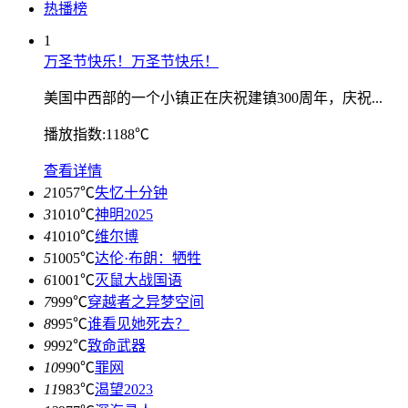
热播榜
1
万圣节快乐！万圣节快乐！
美国中西部的一个小镇正在庆祝建镇300周年，庆祝...
播放指数:1188℃
查看详情
2
1057℃
失忆十分钟
3
1010℃
神明2025
4
1010℃
维尔博
5
1005℃
达伦·布朗：牺牲
6
1001℃
灭鼠大战国语
7
999℃
穿越者之异梦空间
8
995℃
谁看见她死去？
9
992℃
致命武器
10
990℃
罪网
11
983℃
渴望2023