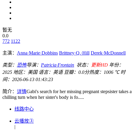
暂无
0.0
772
1122
主演：
Anna·Marie·Dobbins
Brittney·Q.·Hill
Derek·McDonnell
类型：
恐怖
导演：
Patricia·Frontain
状态：
更新HD
年份：
2025
地区：
美国
语言：
英语
豆瓣：0.0分
热度：1006 ℃
时
间：
2026-06-13 01:43:23
简介：
详情
Gabi's search for her missing pregnant stepsister takes a
chilling turn when her sister's body is fo.....
线路中心
云播放③
|