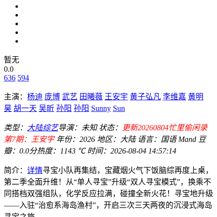
暂无
0.0
636
594
主演：
杨迪
庞博
武艺
田曦薇
王安宇
黄子弘凡
李维嘉
黄明
昊
胡一天
吴昕
孙阳
孙阳
Sunny
Sun
类型：
大陆综艺
导演：
未知
状态：
更新20260804忙里偷闲录
第7期：王安宇
年份：
2026
地区：
大陆
语言：
国语 Mand
豆
瓣：0.0分
热度：1143 ℃
时间：
2026-08-04 14:57:14
简介：
详情
寻宝小队再集结，宝藏烟火气下饭脑综再度上桌，
第二季全面升维！从“单人寻宝”升级“双人寻宝模式”，换乘不
同搭档双强组队，化学反应拉满，碰撞全新火花！寻宝地升级
——入驻“治愈系海岛渔村”，开启三次三天两夜的沉浸式海岛
寻宝之旅...