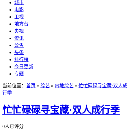
城市
电影
卫视
地方台
央视
资讯
公告
头条
排行榜
今日更新
专题
当前位置：
首页
»
综艺
»
内地综艺
»
忙忙碌碌寻宝藏·双人成
行季
忙忙碌碌寻宝藏·双人成行季
0人已评分