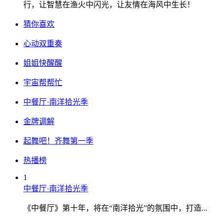
行，让智慧在渔火中闪光，让友情在海风中生长！
猜你喜欢
心动双重奏
姐姐快醒醒
宇宙帮帮忙
中餐厅·南洋拾光季
金牌调解
起舞吧！齐舞第一季
热播榜
1
中餐厅·南洋拾光季
《中餐厅》第十年，将在“南洋拾光”的氛围中，打造...