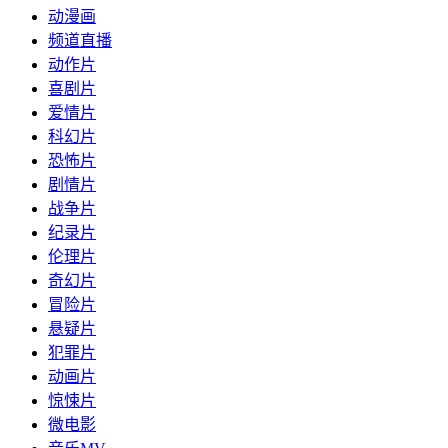
动漫画
频道直播
动作片
喜剧片
爱情片
科幻片
恐怖片
剧情片
战争片
纪录片
伦理片
奇幻片
冒险片
悬疑片
犯罪片
动画片
惊悚片
微电影