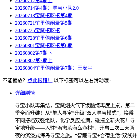
20260712第4期上
20260714第4期：寻宝小队2.0
20260718宝藏挖呀挖第4期
20260721忙里偷闲录第5期
20260725宝藏挖呀挖
20260728忙里偷闲录第6期
20260801宝藏挖呀挖第6期
20260802第7期下
20260802第7期上
20260804忙里偷闲录第7期：王安宇
不能播放？
点此报错！
以下标签可以左右滑动哦~
详细剧情
寻宝小队再集结，宝藏烟火气下饭脑综再度上桌，第二
季全面升维！从“单人寻宝”升级“双人寻宝模式”，换乘
不同搭档双强组队，化学反应拉满，碰撞全新火花！寻
宝地升级——入驻“治愈系海岛渔村”，开启三次三天两
夜的沉浸式海岛寻宝之旅。“智趣寻宝+合宿生活”双线并