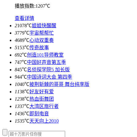
播放指数:1207℃
查看详情
2
1078℃
姐姐快醒醒
3
779℃
宇宙帮帮忙
4
689℃
心动双重奏
5
153℃
传奇故事
6
92℃
创造101导师教室
7
47℃
中国好声音第五季
8
45℃
名侦探学院5 加长版
9
44℃
中国诗词大会 第四季
10
40℃
披荆斩棘的哥哥 舞台纯享版
11
38℃
好友好有爱
12
38℃
热血街舞团
13
37℃
大湾区旅行者
14
36℃
即刻电音
15
35℃
天天向上2010