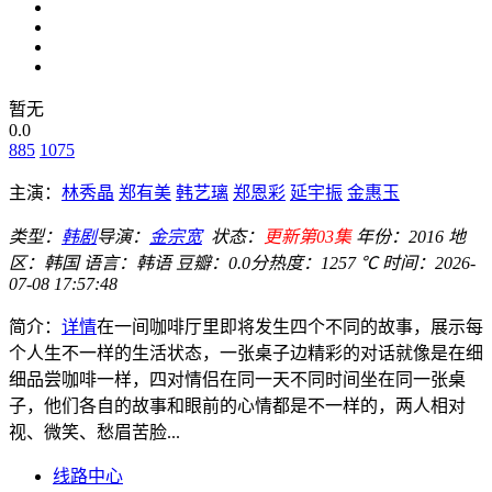
暂无
0.0
885
1075
主演：
林秀晶
郑有美
韩艺璃
郑恩彩
延宇振
金惠玉
类型：
韩剧
导演：
金宗宽
状态：
更新第03集
年份：
2016
地
区：
韩国
语言：
韩语
豆瓣：0.0分
热度：1257 ℃
时间：
2026-
07-08 17:57:48
简介：
详情
在一间咖啡厅里即将发生四个不同的故事，展示每
个人生不一样的生活状态，一张桌子边精彩的对话就像是在细
细品尝咖啡一样，四对情侣在同一天不同时间坐在同一张桌
子，他们各自的故事和眼前的心情都是不一样的，两人相对
视、微笑、愁眉苦脸...
线路中心