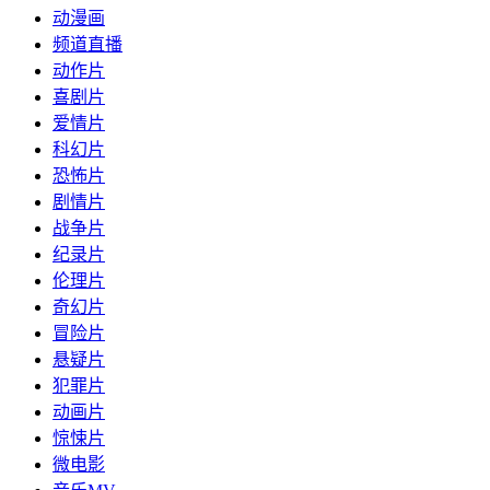
动漫画
频道直播
动作片
喜剧片
爱情片
科幻片
恐怖片
剧情片
战争片
纪录片
伦理片
奇幻片
冒险片
悬疑片
犯罪片
动画片
惊悚片
微电影