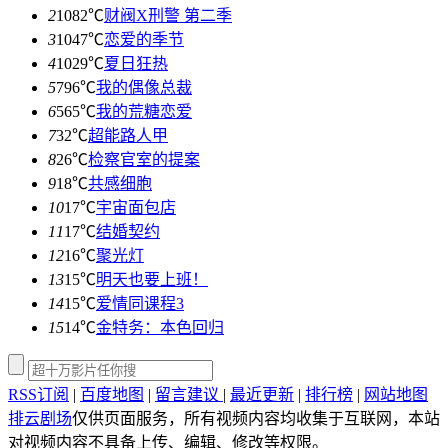
2
1082℃
财阀X刑警 第二季
3
1047℃
恋爱的季节
4
1029℃
夏日狂热
5
796℃
我的偶像总裁
6
565℃
我的荒糖恋爱
7
32℃
超能路人甲
8
26℃
检察官室的提案
9
18℃
共感细胞
10
17℃
宇宙面包店
11
17℃
结婚契约
12
16℃
聚光灯
13
15℃
明天也要上班！
14
15℃
爱情同课程3
15
14℃
金特务：本色回归
RSS订阅
|
百度地图
|
留言建议
|
最近更新
|
排行榜
|
网站地图
排云剧场
仅供页面服务，所有视频内容均收集于互联网，本站
对视频内容不具备上传、编辑、修改等权限。