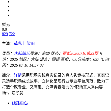
暂无
0.0
829
722
主演：
薛兆丰
梁田
类型：
大陆综艺
导演：
未知
状态：
更新20260710第23期
年
份：
2026
地区：
大陆
语言：
国语
豆瓣：0.0分
热度：657 ℃
时
间：
2026-07-10 14:57:03
简介：
详情
采用职场实践真实记录的真人秀竞技形式，真实记
录选手职场成长故事，立体化呈现行业专业平台风范，致力于
打造个既专业、又有趣、充满青春活力的“职场真人秀内容
场”。演职员...
线路中心