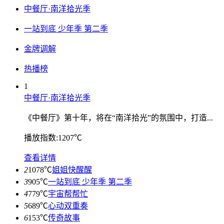
中餐厅·南洋拾光季
一站到底 少年季 第二季
金牌调解
热播榜
1
中餐厅·南洋拾光季
《中餐厅》第十年，将在“南洋拾光”的氛围中，打造...
播放指数:1207℃
查看详情
2
1078℃
姐姐快醒醒
3
905℃
一站到底 少年季 第二季
4
779℃
宇宙帮帮忙
5
689℃
心动双重奏
6
153℃
传奇故事