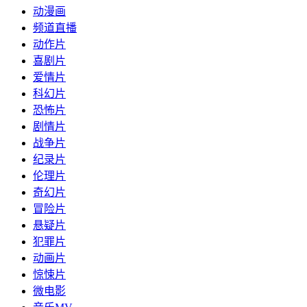
动漫画
频道直播
动作片
喜剧片
爱情片
科幻片
恐怖片
剧情片
战争片
纪录片
伦理片
奇幻片
冒险片
悬疑片
犯罪片
动画片
惊悚片
微电影