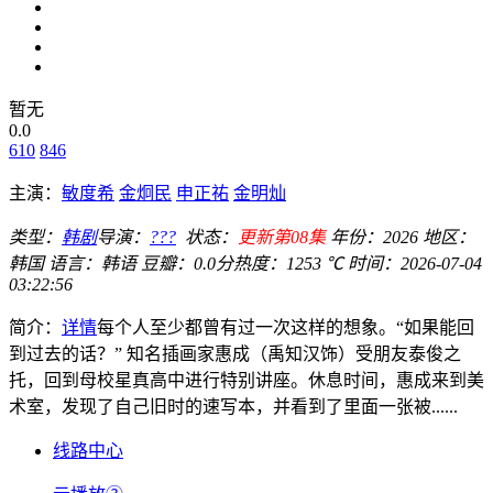
暂无
0.0
610
846
主演：
敏度希
金炯民
申正祐
金明灿
类型：
韩剧
导演：
???
状态：
更新第08集
年份：
2026
地区：
韩国
语言：
韩语
豆瓣：0.0分
热度：1253 ℃
时间：
2026-07-04
03:22:56
简介：
详情
每个人至少都曾有过一次这样的想象。“如果能回
到过去的话？” 知名插画家惠成（禹知汉饰）受朋友泰俊之
托，回到母校星真高中进行特别讲座。休息时间，惠成来到美
术室，发现了自己旧时的速写本，并看到了里面一张被......
线路中心