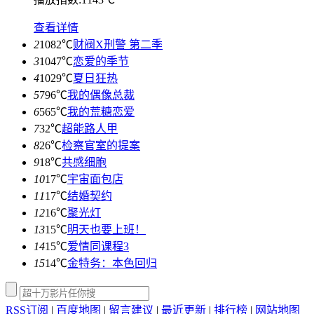
查看详情
2
1082℃
财阀X刑警 第二季
3
1047℃
恋爱的季节
4
1029℃
夏日狂热
5
796℃
我的偶像总裁
6
565℃
我的荒糖恋爱
7
32℃
超能路人甲
8
26℃
检察官室的提案
9
18℃
共感细胞
10
17℃
宇宙面包店
11
17℃
结婚契约
12
16℃
聚光灯
13
15℃
明天也要上班！
14
15℃
爱情同课程3
15
14℃
金特务：本色回归
RSS订阅
|
百度地图
|
留言建议
|
最近更新
|
排行榜
|
网站地图