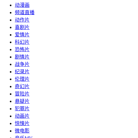
动漫画
频道直播
动作片
喜剧片
爱情片
科幻片
恐怖片
剧情片
战争片
纪录片
伦理片
奇幻片
冒险片
悬疑片
犯罪片
动画片
惊悚片
微电影