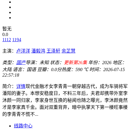
暂无
0.0
1112
1194
主演：
卢洋洋
潘毅鸿
王泽轩
余芷慧
类型：
国产
导演：
未知
状态：
更新第26集
年份：
2026
地区：
大陆
语言：
国语
豆瓣：0.0分
热度：590 ℃
时间：
2026-07-15
22:57:18
简介：
详情
现代金融才女李青青一朝穿越古代，成为车骑将军
潘阳的妻子。本想安稳度日，不料三年后，夫君却携带外室李
沐颜一同归家，李家身世互换的秘闻也随之曝光，李沐颜竟然
才是李家真千金。面对双重背弃，暗中执掌天下第一楼旺事楼
的李青青不慌不...
线路中心