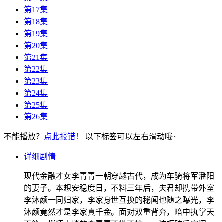
第17集
第18集
第19集
第20集
第21集
第22集
第23集
第24集
第25集
第26集
不能播放？
点此报错！
以下标签可以左右滑动哦~
详细剧情
现代金融才女李青青一朝穿越古代，成为车骑将军潘阳
的妻子。本想安稳度日，不料三年后，夫君却携带外室
李沐颜一同归家，李家身世互换的秘闻也随之曝光，李
沐颜竟然才是李家真千金。面对双重背弃，暗中执掌天