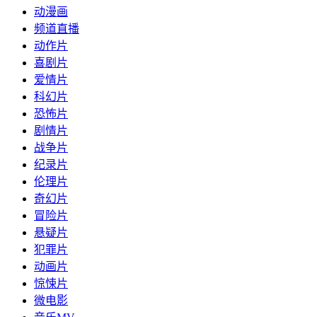
动漫画
频道直播
动作片
喜剧片
爱情片
科幻片
恐怖片
剧情片
战争片
纪录片
伦理片
奇幻片
冒险片
悬疑片
犯罪片
动画片
惊悚片
微电影