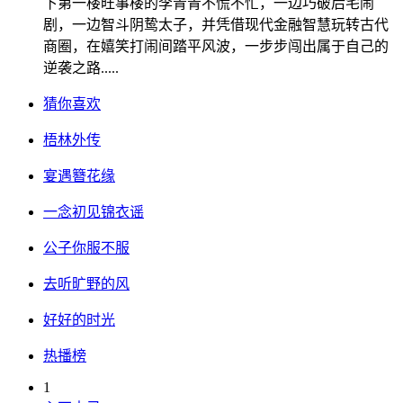
下第一楼旺事楼的李青青不慌不忙，一边巧破后宅闹
剧，一边智斗阴鸷太子，并凭借现代金融智慧玩转古代
商圈，在嬉笑打闹间踏平风波，一步步闯出属于自己的
逆袭之路.....
猜你喜欢
梧林外传
宴遇簪花缘
一念初见锦衣谣
公子你服不服
去听旷野的风
好好的时光
热播榜
1