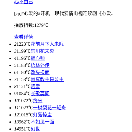
心不由己
[cp]#心爱的#开机！现代爱情电视连续剧《心爱...
播放指数:1279℃
查看详情
2
1223℃
花前月下人未眠
3
1199℃
忘川花未央
4
1196℃
捕心师
5
1183℃
梧林外传
6
1180℃
改头换面
7
1153℃
幽冥教主是公主
8
1121℃
昭雪
9
1084℃
长歌莫问
10
1072℃
终宋
11
1023℃
一树梨花一轻舟
12
1015℃
灯落惊尘
13
962℃
不如见一面
14
951℃
幻世