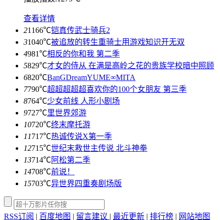
查看详情
2
1166℃
铠真传武士骑兵2
3
1040℃
被追放的转生重骑士用游戏知识开无双
4
981℃
相反的你和我 第二季
5
829℃
才女的侍从 在满是高岭之花的贵族学校暗中照顾
6
820℃
BanGDreamYUME∞MITA
7
790℃
超超超超超喜欢你的100个女朋友 第三季
8
764℃
少女前线 人形小剧场
9
727℃
里世界郊游
10
720℃
终末摩托游
11
717℃
热诚传说X第一季
12
715℃
世纪末救世主传说 北斗神拳
13
714℃
阿松第二季
14
708℃
前说！
15
703℃
异世界四重奏剧场版
RSS订阅
|
百度地图
|
留言建议
|
最近更新
|
排行榜
|
网站地图