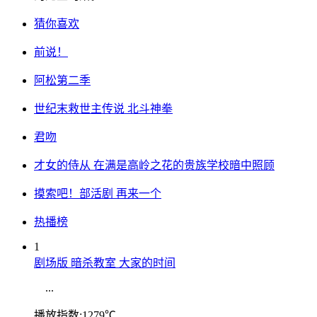
猜你喜欢
前说！
阿松第二季
世纪末救世主传说 北斗神拳
君吻
才女的侍从 在满是高岭之花的贵族学校暗中照顾
摸索吧！部活剧 再来一个
热播榜
1
剧场版 暗杀教室 大家的时间
...
播放指数:1279℃