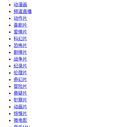
动漫画
频道直播
动作片
喜剧片
爱情片
科幻片
恐怖片
剧情片
战争片
纪录片
伦理片
奇幻片
冒险片
悬疑片
犯罪片
动画片
惊悚片
微电影