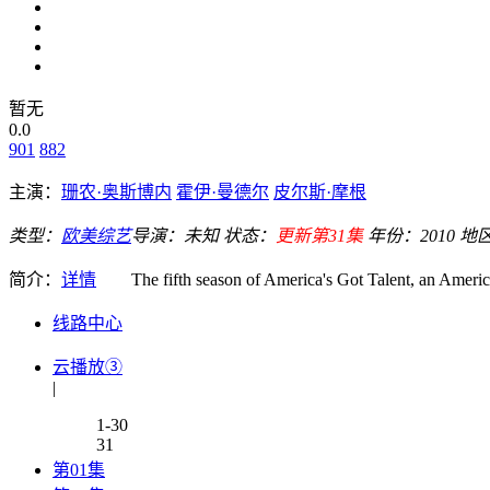
暂无
0.0
901
882
主演：
珊农·奥斯博内
霍伊·曼德尔
皮尔斯·摩根
类型：
欧美综艺
导演：
未知
状态：
更新第31集
年份：
2010
地
简介：
详情
The fifth season of America's Got Talent, an American t
线路中心
云播放③
|
1-30
31
第01集