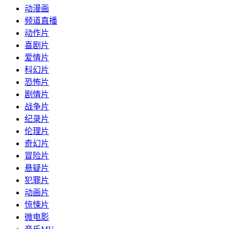
动漫画
频道直播
动作片
喜剧片
爱情片
科幻片
恐怖片
剧情片
战争片
纪录片
伦理片
奇幻片
冒险片
悬疑片
犯罪片
动画片
惊悚片
微电影