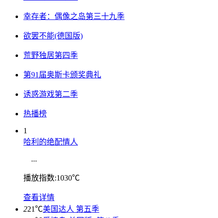
幸存者：偶像之岛第三十九季
欲罢不能(德国版)
荒野独居第四季
第91届奥斯卡颁奖典礼
诱惑游戏第二季
热播榜
1
哈利的绝配情人
...
播放指数:1030℃
查看详情
2
21℃
美国达人 第五季