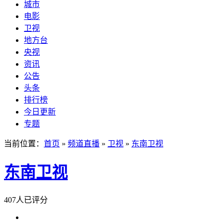
城市
电影
卫视
地方台
央视
资讯
公告
头条
排行榜
今日更新
专题
当前位置：
首页
»
频道直播
»
卫视
»
东南卫视
东南卫视
407人已评分