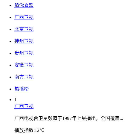
猜你喜欢
广西卫视
北京卫视
神州卫视
贵州卫视
安徽卫视
南方卫视
热播榜
1
广西卫视
广西电视台卫星频道于1997年上星播出，全国覆盖...
播放指数:12℃