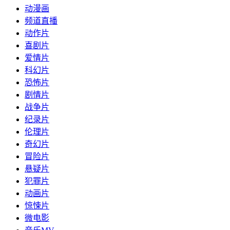
动漫画
频道直播
动作片
喜剧片
爱情片
科幻片
恐怖片
剧情片
战争片
纪录片
伦理片
奇幻片
冒险片
悬疑片
犯罪片
动画片
惊悚片
微电影