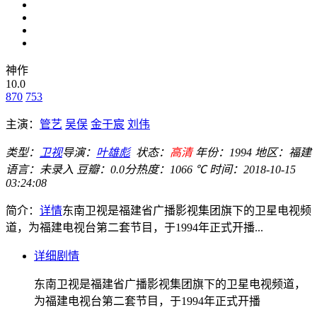
神作
10.0
870
753
主演：
管艺
吴俣
金于宸
刘伟
类型：
卫视
导演：
叶雄彪
状态：
高清
年份：
1994
地区：
福建
语言：
未录入
豆瓣：0.0分
热度：1066 ℃
时间：
2018-10-15
03:24:08
简介：
详情
东南卫视是福建省广播影视集团旗下的卫星电视频
道，为福建电视台第二套节目，于1994年正式开播...
详细剧情
东南卫视是福建省广播影视集团旗下的卫星电视频道，
为福建电视台第二套节目，于1994年正式开播