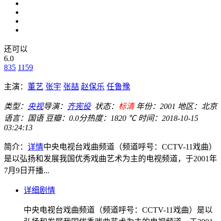
还可以
6.0
835
1159
主演：
董艺
张宇
张喆
赵保乐
任鲁豫
类型：
央视
导演：
齐宪役
状态：
标清
年份：
2001
地区：
北京
语言：
国语
豆瓣：0.0分
热度：1820 ℃
时间：
2018-10-15
03:24:13
简介：
详情
中央电视台戏曲频道（频道呼号：CCTV-11戏曲）
是以弘扬和发展我国优秀戏曲艺术为主的电视频道，于2001年
7月9日开播...
详细剧情
中央电视台戏曲频道（频道呼号：CCTV-11戏曲）是以