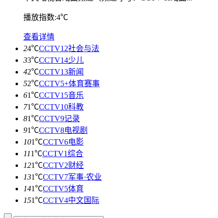
播放指数:4℃
查看详情
2
4℃
CCTV12社会与法
3
3℃
CCTV14少儿
4
2℃
CCTV13新闻
5
2℃
CCTV5+体育赛事
6
1℃
CCTV15音乐
7
1℃
CCTV10科教
8
1℃
CCTV9记录
9
1℃
CCTV8电视剧
10
1℃
CCTV6电影
11
1℃
CCTV1综合
12
1℃
CCTV2财经
13
1℃
CCTV7军事·农业
14
1℃
CCTV5体育
15
1℃
CCTV4中文国际