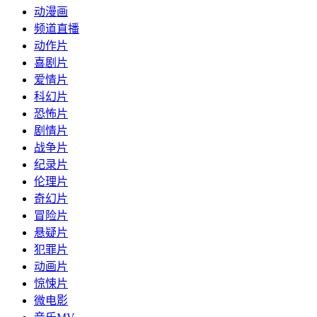
动漫画
频道直播
动作片
喜剧片
爱情片
科幻片
恐怖片
剧情片
战争片
纪录片
伦理片
奇幻片
冒险片
悬疑片
犯罪片
动画片
惊悚片
微电影