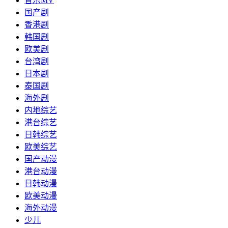
音乐MV
国产剧
香港剧
韩国剧
欧美剧
台湾剧
日本剧
泰国剧
海外剧
内地综艺
港台综艺
日韩综艺
欧美综艺
国产动漫
港台动漫
日韩动漫
欧美动漫
海外动漫
少儿