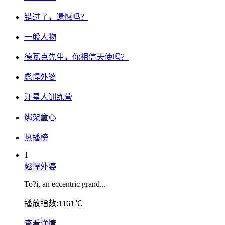
错过了，遗憾吗？
一般人物
德瓦克先生，你相信天使吗？
彪悍外婆
汪星人训练营
绑架童心
热播榜
1
彪悍外婆
To?i, an eccentric grand...
播放指数:1161℃
查看详情