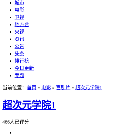
城市
电影
卫视
地方台
央视
资讯
公告
头条
排行榜
今日更新
专题
当前位置：
首页
»
电影
»
喜剧片
»
超次元学院1
超次元学院1
466人已评分