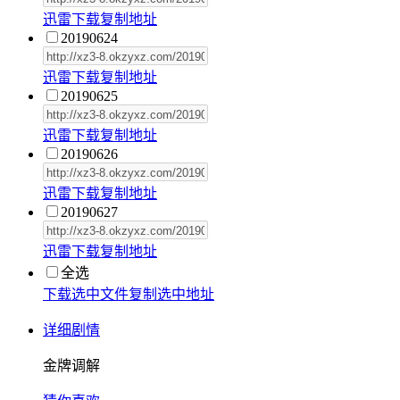
迅雷
下载
复制
地址
20190624
迅雷
下载
复制
地址
20190625
迅雷
下载
复制
地址
20190626
迅雷
下载
复制
地址
20190627
迅雷
下载
复制
地址
全选
下载选中文件
复制选中地址
详细剧情
金牌调解