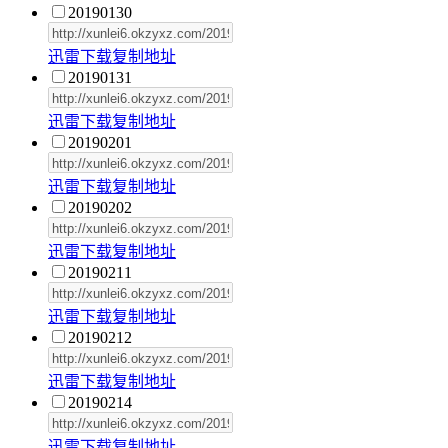
20190130
迅雷
下载
复制
地址
20190131
迅雷
下载
复制
地址
20190201
迅雷
下载
复制
地址
20190202
迅雷
下载
复制
地址
20190211
迅雷
下载
复制
地址
20190212
迅雷
下载
复制
地址
20190214
迅雷
下载
复制
地址