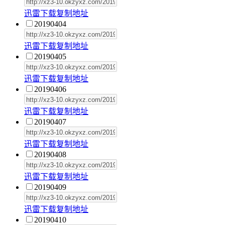
迅雷
下载
复制
地址
20190404
迅雷
下载
复制
地址
20190405
迅雷
下载
复制
地址
20190406
迅雷
下载
复制
地址
20190407
迅雷
下载
复制
地址
20190408
迅雷
下载
复制
地址
20190409
迅雷
下载
复制
地址
20190410