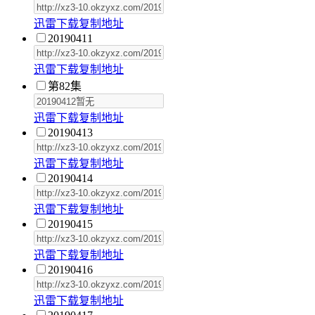
迅雷
下载
复制
地址
20190411
迅雷
下载
复制
地址
第82集
迅雷
下载
复制
地址
20190413
迅雷
下载
复制
地址
20190414
迅雷
下载
复制
地址
20190415
迅雷
下载
复制
地址
20190416
迅雷
下载
复制
地址