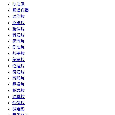
动漫画
频道直播
动作片
喜剧片
爱情片
科幻片
恐怖片
剧情片
战争片
纪录片
伦理片
奇幻片
冒险片
悬疑片
犯罪片
动画片
惊悚片
微电影