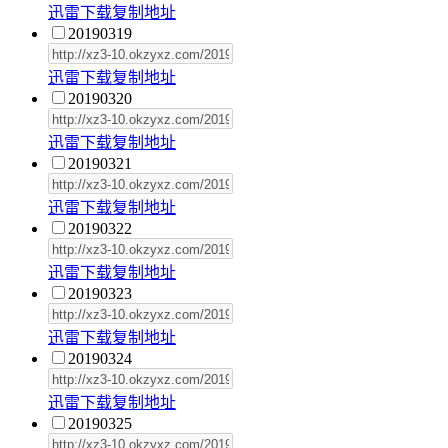
迅雷
下载
复制
地址
20190319
迅雷
下载
复制
地址
20190320
迅雷
下载
复制
地址
20190321
迅雷
下载
复制
地址
20190322
迅雷
下载
复制
地址
20190323
迅雷
下载
复制
地址
20190324
迅雷
下载
复制
地址
20190325