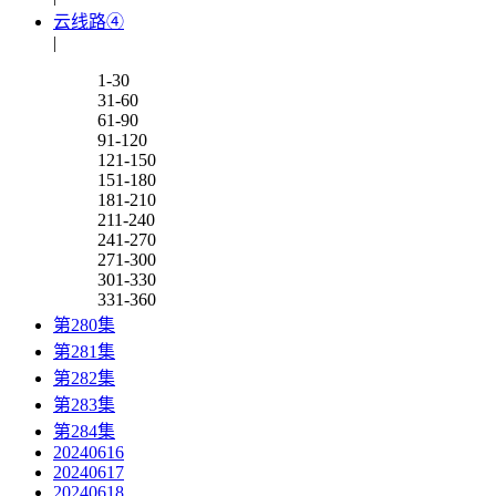
云线路④
|
1-30
31-60
61-90
91-120
121-150
151-180
181-210
211-240
241-270
271-300
301-330
331-360
第280集
第281集
第282集
第283集
第284集
20240616
20240617
20240618