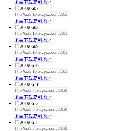
迅雷
下载
复制
地址
20190607
迅雷
下载
复制
地址
20190608
迅雷
下载
复制
地址
20190609
迅雷
下载
复制
地址
20190610
迅雷
下载
复制
地址
20190611
迅雷
下载
复制
地址
20190612
迅雷
下载
复制
地址
20190615