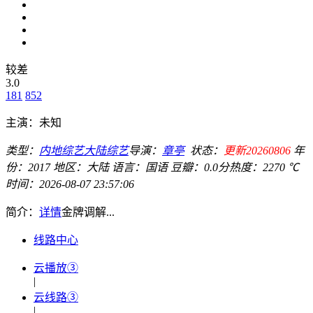
较差
3.0
181
852
主演：
未知
类型：
内地综艺
大陆综艺
导演：
章亭
状态：
更新20260806
年
份：
2017
地区：
大陆
语言：
国语
豆瓣：0.0分
热度：2270 ℃
时间：
2026-08-07 23:57:06
简介：
详情
金牌调解...
线路中心
云播放③
|
云线路③
|