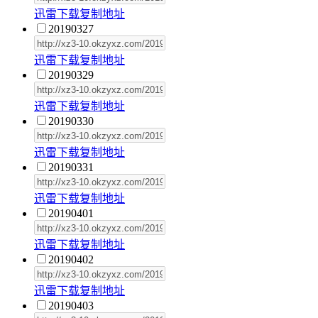
迅雷
下载
复制
地址
20190327
迅雷
下载
复制
地址
20190329
迅雷
下载
复制
地址
20190330
迅雷
下载
复制
地址
20190331
迅雷
下载
复制
地址
20190401
迅雷
下载
复制
地址
20190402
迅雷
下载
复制
地址
20190403