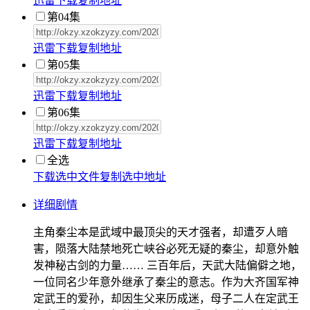
迅雷
下载
复制
地址
第04集
迅雷
下载
复制
地址
第05集
迅雷
下载
复制
地址
第06集
迅雷
下载
复制
地址
全选
下载选中文件
复制选中地址
详细剧情
主角秦尘本是武域中最顶尖的天才强者，却遭歹人暗
害，陨落大陆禁地死亡峡谷必死无疑的秦尘，却意外触
发神秘古剑的力量…… 三百年后，天武大陆偏僻之地，
一位同名少年意外继承了秦尘的意志。作为大齐国军神
定武王的爱孙，却因生父来历成迷，母子二人在定武王