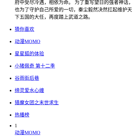
府中受尽冷遇，相依为命。 为了重写望日的强者神话，
也为了守护自己所爱的一切，秦尘毅然决然扛起维护天
下五国的大任，再度踏上武道之路。
猜你喜欢
动漫MOMO
星星狐的体验
小猪佩奇 第十二季
谷雨街后巷
缔灵爱水心缠
猎魔女团之末世求生
热播榜
1
动漫MOMO