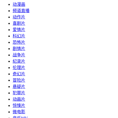
动漫画
频道直播
动作片
喜剧片
爱情片
科幻片
恐怖片
剧情片
战争片
纪录片
伦理片
奇幻片
冒险片
悬疑片
犯罪片
动画片
惊悚片
微电影