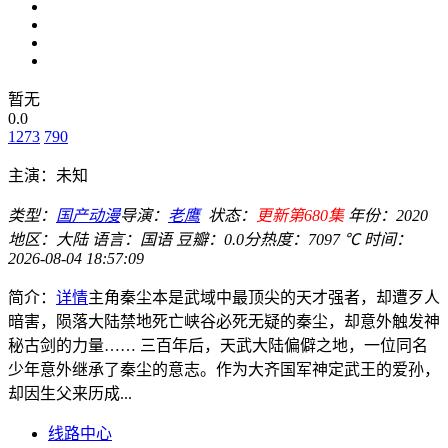
暂无
0.0
1273
790
主演：
未知
类型：
国产动漫
导演：
老鹰
状态：
更新第680集
年份：
2020
地区：
大陆
语言：
国语
豆瓣：0.0分
热度：7097 ℃
时间：
2026-08-04 18:57:09
简介：
详情
主角秦尘本是武域中最顶尖的天才强者，却遭歹人
暗害，陨落大陆禁地死亡峡谷必死无疑的秦尘，却意外触发神
秘古剑的力量…… 三百年后，天武大陆偏僻之地，一位同名
少年意外继承了秦尘的意志。作为大齐国军神定武王的爱孙，
却因生父来历成...
线路中心