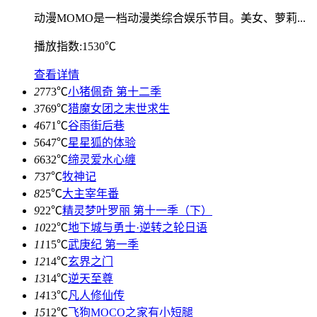
动漫MOMO是一档动漫类综合娱乐节目。美女、萝莉...
播放指数:1530℃
查看详情
2
773℃
小猪佩奇 第十二季
3
769℃
猎魔女团之末世求生
4
671℃
谷雨街后巷
5
647℃
星星狐的体验
6
632℃
缔灵爱水心缠
7
37℃
牧神记
8
25℃
大主宰年番
9
22℃
精灵梦叶罗丽 第十一季（下）
10
22℃
地下城与勇士·逆转之轮日语
11
15℃
武庚纪 第一季
12
14℃
玄界之门
13
14℃
逆天至尊
14
13℃
凡人修仙传
15
12℃
飞狗MOCO之家有小短腿