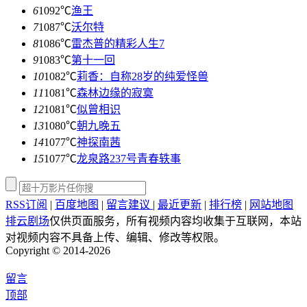
6
1092℃
渔王
7
1087℃
沃尔特
8
1086℃
雷杰普的精彩人生7
9
1083℃
第十一回
10
1082℃
莉香：自称28岁的纯爱怪兽
11
1081℃
森林边缘的寂寞
12
1081℃
似曾相识
13
1080℃
朝九晚五
14
1077℃
神探南茜
15
1077℃
龙泉路237号青春轶事
RSS订阅
|
百度地图
|
留言建议
|
最近更新
|
排行榜
|
网站地图
排云剧场
仅供页面服务，所有视频内容均收集于互联网，本站
对视频内容不具备上传、编辑、修改等权限。
Copyright © 2014-2026
留言
顶部