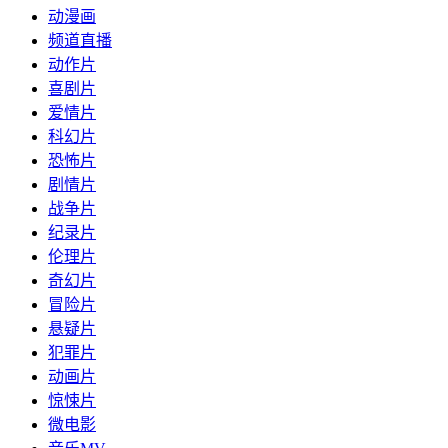
动漫画
频道直播
动作片
喜剧片
爱情片
科幻片
恐怖片
剧情片
战争片
纪录片
伦理片
奇幻片
冒险片
悬疑片
犯罪片
动画片
惊悚片
微电影