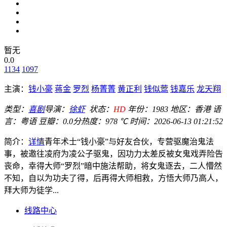
暂无
0.0
1134
1097
主演：
钱小豪
蒋金
罗烈
杨菁菁
黄正利
钱似莺
钱嘉乐
龙天翔
类型：
喜剧
导演：
徐虾
状态：
HD
年份：
1983
地区：
香港
语
言：
粤语
豆瓣：0.0分
热度：978 ℃
时间：
2026-06-13 01:21:52
简介：
详情
青年术士“钱小豪”与好友合伙，专营驱魔治鬼法
事，被邀往凌府为凌公子驱鬼，因功力太差反被女鬼戏弄险告
丧命，幸得大师“罗烈”暗中施法帮助，将女鬼逐去，二人懵然
不知，自以为功夫了得，后再得大师相救，方悟大师乃高人，
拜大师为徒学...
线路中心