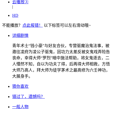
云播放③
|
HD
不能播放？
点此报错！
以下标签可以左右滑动哦~
详细剧情
青年术士“钱小豪”与好友合伙，专营驱魔治鬼法事，被
邀往凌府为凌公子驱鬼，因功力太差反被女鬼戏弄险告
丧命，幸得大师“罗烈”暗中施法帮助，将女鬼逐去，二
人懵然不知，自以为功夫了得，后再得大师相救，方悟
大师乃高人，拜大师为徒学茅术之最高修为六壬神功，
大展身手。
猜你喜欢
错过了，遗憾吗？
一般人物