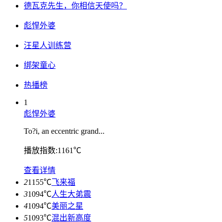
德瓦克先生，你相信天使吗？
彪悍外婆
汪星人训练营
绑架童心
热播榜
1
彪悍外婆
To?i, an eccentric grand...
播放指数:1161℃
查看详情
2
1155℃
飞来福
3
1094℃
人生大弟震
4
1094℃
美丽之星
5
1093℃
混出新高度