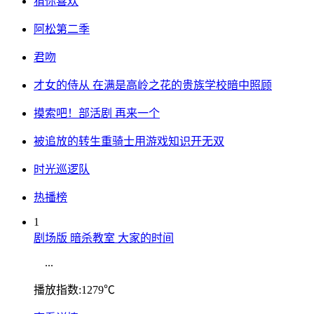
猜你喜欢
阿松第二季
君吻
才女的侍从 在满是高岭之花的贵族学校暗中照顾
摸索吧！部活剧 再来一个
被追放的转生重骑士用游戏知识开无双
时光巡逻队
热播榜
1
剧场版 暗杀教室 大家的时间
...
播放指数:1279℃