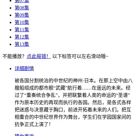
第07集
第08集
第09集
第10集
第11集
第12集
第13集
不能播放？
点此报错！
以下标签可以左右滑动哦~
详细剧情
被各国分割统治的中世纪的神州·日本。在那上空中由八
艘船组成的都市舰“武藏”航行着……在遥远的未来。经
过了“重奏统合争乱”，并把联繫着人类的命运的“圣谱”
作为原本历史的再现而执行的各国。然后，是各式各样
把迷惑与决意藏于胸口，前进开拓着未来的人们。把互
相重合的中世纪世界作为舞台，学生们在学园国家间的
抗争正式上演了！