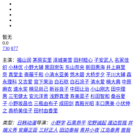
暂无
0.0
730
877
主演：
福山润
茅原实里
泽城美雪
田村睦心
子安武人
名冢佳
织
小林优
小野大辅
黑田崇矢
东山奈央
新田惠海
井上麻里
奈
真堂圭
斋藤千和
小清水亚美
悠木碧
大桥步夕
平川大辅
森
永理科
又吉爱
宫下荣治
白石稔
白石凉子
清水爱
楠大典
中原
麻衣
速水奖
楠见尚己
新谷良子
中田让治
小山刚志
田中理
惠
三宅健太
安元洋贵
浅野真澄
寿美菜子
杉田智和
桑谷夏
子
小野坂昌也
三瓶由布子
成田剑
真殿光昭
丰口惠美
小伏伸
之
高桥美佳子
田村由香里
类型：
日韩动漫
导演：
小野学
石黑恭平
宅野诚起
渡边哲哉
井
端义秀
安藤正臣
三好正人
田边泰裕
青井小夜
江岛泰男
曾我