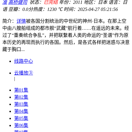
准
高桥健司
状态：
已完结
年份：
2011
地区：
日本
语言：
日
语
豆瓣：0.0分
热度：1230 ℃
时间：
2025-04-27 05:21:56
简介：
详情
被各国分割统治的中世纪的神州·日本。在那上空
中由八艘船组成的都市舰“武藏”航行着……在遥远的未来。经
过了“重奏统合争乱”，并把联繫着人类的命运的“圣谱”作为原
本历史的再现而执行的各国。然后，是各式各样把迷惑与决意
藏于胸口...
线路中心
云播放③
|
第01集
第02集
第03集
第04集
第05集
第06集