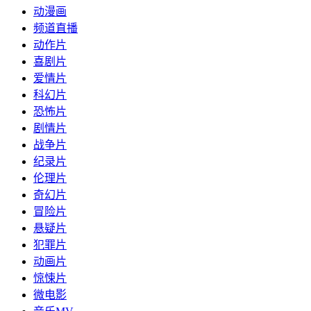
动漫画
频道直播
动作片
喜剧片
爱情片
科幻片
恐怖片
剧情片
战争片
纪录片
伦理片
奇幻片
冒险片
悬疑片
犯罪片
动画片
惊悚片
微电影