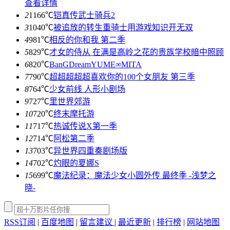
查看详情
2
1166℃
铠真传武士骑兵2
3
1040℃
被追放的转生重骑士用游戏知识开无双
4
981℃
相反的你和我 第二季
5
829℃
才女的侍从 在满是高岭之花的贵族学校暗中照顾
6
820℃
BanGDreamYUME∞MITA
7
790℃
超超超超超喜欢你的100个女朋友 第三季
8
764℃
少女前线 人形小剧场
9
727℃
里世界郊游
10
720℃
终末摩托游
11
717℃
热诚传说X第一季
12
714℃
阿松第二季
13
703℃
异世界四重奏剧场版
14
702℃
灼眼的夏娜S
15
699℃
魔法纪录：魔法少女小圆外传 最终季 -浅梦之
晓-
RSS订阅
|
百度地图
|
留言建议
|
最近更新
|
排行榜
|
网站地图