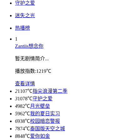
守护之爱
迷失之光
热播榜
1
Zantiis想念你
暂无剧情简介...
播放指数:1219℃
查看详情
2
1107℃
指尖浪漫第二季
3
1078℃
守护之爱
4
982℃
月光壁垒
5
962℃
我的夏日实习
6
938℃
校园暗恋警报
7
874℃
泰国版天空之城
8
848℃
爱你如金