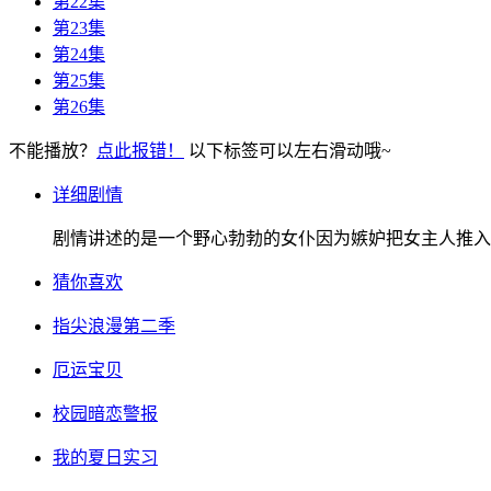
第22集
第23集
第24集
第25集
第26集
不能播放？
点此报错！
以下标签可以左右滑动哦~
详细剧情
剧情讲述的是一个野心勃勃的女仆因为嫉妒把女主人推入
猜你喜欢
指尖浪漫第二季
厄运宝贝
校园暗恋警报
我的夏日实习