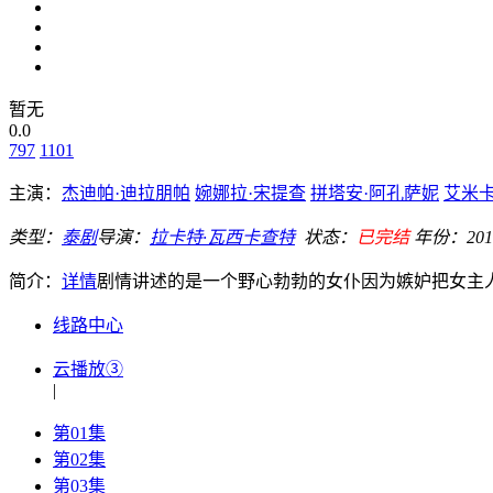
暂无
0.0
797
1101
主演：
杰迪帕·迪拉朋帕
婉娜拉·宋提查
拼塔安·阿孔萨妮
艾米卡
类型：
泰剧
导演：
拉卡特·瓦西卡查特
状态：
已完结
年份：
201
简介：
详情
剧情讲述的是一个野心勃勃的女仆因为嫉妒把女主人
线路中心
云播放③
|
第01集
第02集
第03集