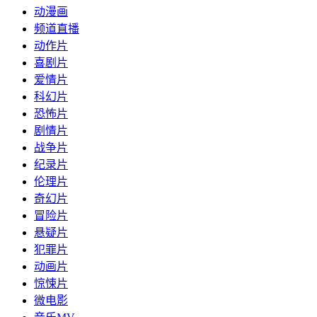
动漫画
频道直播
动作片
喜剧片
爱情片
科幻片
恐怖片
剧情片
战争片
纪录片
伦理片
奇幻片
冒险片
悬疑片
犯罪片
动画片
惊悚片
微电影