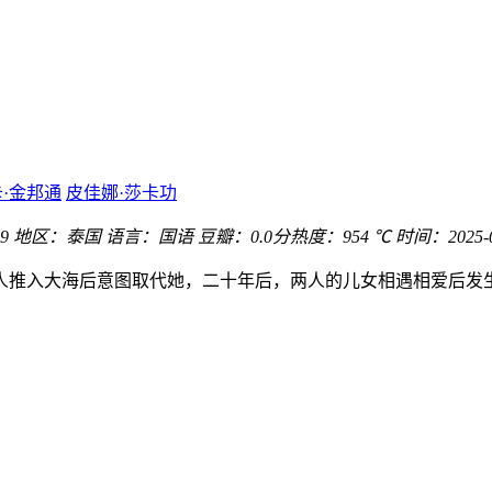
·金邦通
皮佳娜·莎卡功
9
地区：
泰国
语言：
国语
豆瓣：0.0分
热度：954 ℃
时间：
2025-
推入大海后意图取代她，二十年后，两人的儿女相遇相爱后发生的