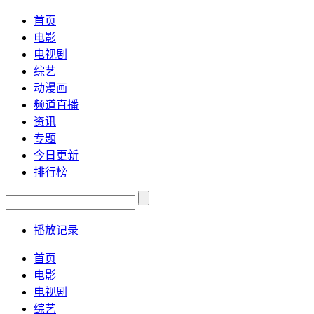
首页
电影
电视剧
综艺
动漫画
频道直播
资讯
专题
今日更新
排行榜
播放记录
首页
电影
电视剧
综艺