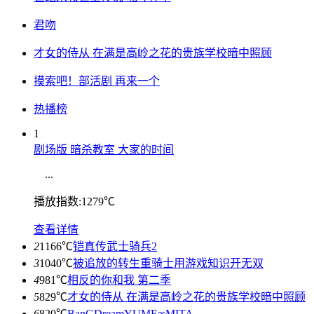
君吻
才女的侍从 在满是高岭之花的贵族学校暗中照顾
摸索吧！部活剧 再来一个
热播榜
1
剧场版 暗杀教室 大家的时间
...
播放指数:1279℃
查看详情
2
1166℃
铠真传武士骑兵2
3
1040℃
被追放的转生重骑士用游戏知识开无双
4
981℃
相反的你和我 第二季
5
829℃
才女的侍从 在满是高岭之花的贵族学校暗中照顾
6
820℃
BanGDreamYUME∞MITA