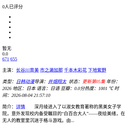
0人已评分
暂无
0.0
671
655
主演：
长谷川育美
市之濑加那
千本木彩花
下地紫野
类型：
日韩动漫
导演：
井畑翔太
状态：
更新第05集
年份：
2026
地区：
日本
语言：
日语
豆瓣：0.0分
热度：1001 ℃
时
间：
2026-08-04 21:57:10
简介：
详情
深月绫进入了以淑女教育著称的黑美女子学
院，意外发现校内备受瞩目的“白百合大人”——夜绘美绪，在
无人的教室里沉迷于格斗游戏。由...