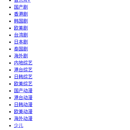
音乐MV
国产剧
香港剧
韩国剧
欧美剧
台湾剧
日本剧
泰国剧
海外剧
内地综艺
港台综艺
日韩综艺
欧美综艺
国产动漫
港台动漫
日韩动漫
欧美动漫
海外动漫
少儿