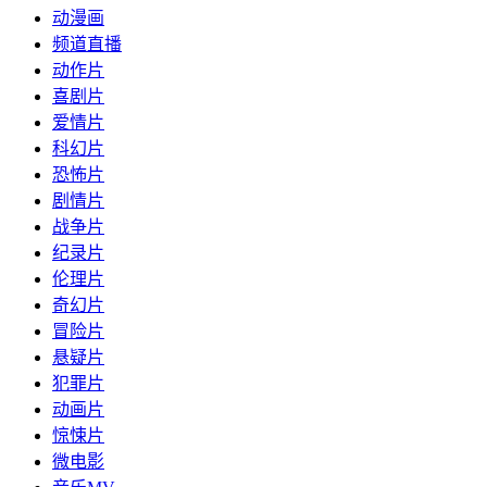
动漫画
频道直播
动作片
喜剧片
爱情片
科幻片
恐怖片
剧情片
战争片
纪录片
伦理片
奇幻片
冒险片
悬疑片
犯罪片
动画片
惊悚片
微电影