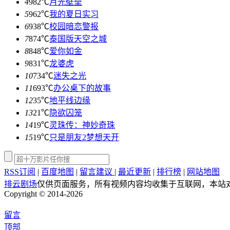
4
982℃
月光壁垒
5
962℃
我的夏日实习
6
938℃
校园暗恋警报
7
874℃
泰国版天空之城
8
848℃
爱你如金
9
831℃
龙婆虎
10
734℃
迷失之光
11
693℃
办公桌下的故事
12
35℃
地平线边缘
13
21℃
隐欲囚笼
14
19℃
灵珠传：神妙奇珠
15
19℃
只是朋友2梦想天开
RSS订阅
|
百度地图
|
留言建议
|
最近更新
|
排行榜
|
网站地图
排云剧场
仅供页面服务，所有视频内容均收集于互联网，本站
Copyright © 2014-2026
留言
顶部