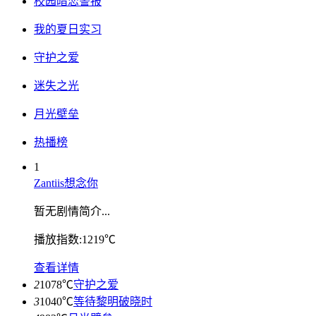
校园暗恋警报
我的夏日实习
守护之爱
迷失之光
月光壁垒
热播榜
1
Zantiis想念你
暂无剧情简介...
播放指数:1219℃
查看详情
2
1078℃
守护之爱
3
1040℃
等待黎明破晓时