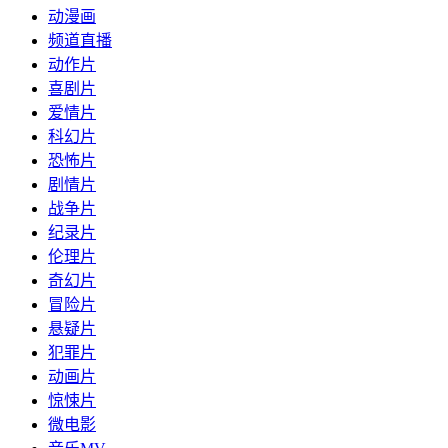
动漫画
频道直播
动作片
喜剧片
爱情片
科幻片
恐怖片
剧情片
战争片
纪录片
伦理片
奇幻片
冒险片
悬疑片
犯罪片
动画片
惊悚片
微电影