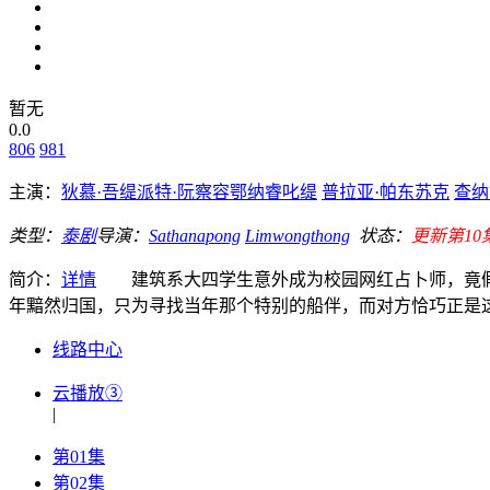
暂无
0.0
806
981
主演：
狄慕·吾缇派特·阮察容鄂纳睿叱缇
普拉亚·帕东苏克
查纳
类型：
泰剧
导演：
Sathanapong
Limwongthong
状态：
更新第10
简介：
详情
建筑系大四学生意外成为校园网红占卜师，竟假
年黯然归国，只为寻找当年那个特别的船伴，而对方恰巧正是这位
线路中心
云播放③
|
第01集
第02集