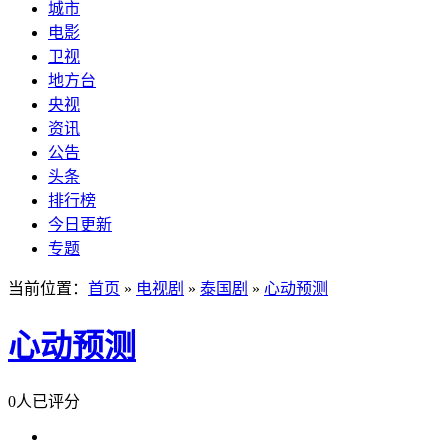
城市
电影
卫视
地方台
央视
资讯
公告
头条
排行榜
今日更新
专题
当前位置：
首页
»
电视剧
»
泰国剧
»
心动预测
心动预测
0人已评分