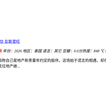
甘·彭斯里旺
集
年份：
2026
地区：
泰国
语言：
其它
豆瓣：0.0分
热度：848 ℃
称自己是地产新贵童年约定的船伴。这场始于谎言的相遇，却在
地产继...