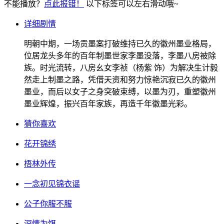
不能播放？
点此报错！
以下标签可以左右滑动哦~
详细剧情
明朝中期，一场贡墨案打破维持已久的徽州墨业格局，
位居龙头多年的百年制墨世家李墨没落，李墨八房被除
族。时光流转，八房幺女李祯（杨紫 饰）为解决生计毅
然走上制墨之路，凭借天资和努力惊艳沉寂已久的徽州
墨业，而后以女子之身突破束缚，以墨为刃，重塑徽州
墨业辉煌，振兴百年家族，再造千年徽墨光彩。
猜你喜欢
花开锦绣
梧林外传
一念初见锦衣谣
公子你服不服
深情为饵