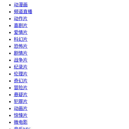
动漫画
频道直播
动作片
喜剧片
爱情片
科幻片
恐怖片
剧情片
战争片
纪录片
伦理片
奇幻片
冒险片
悬疑片
犯罪片
动画片
惊悚片
微电影