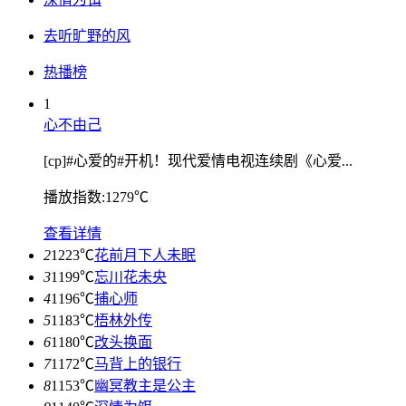
去听旷野的风
热播榜
1
心不由己
[cp]#心爱的#开机！现代爱情电视连续剧《心爱...
播放指数:1279℃
查看详情
2
1223℃
花前月下人未眠
3
1199℃
忘川花未央
4
1196℃
捕心师
5
1183℃
梧林外传
6
1180℃
改头换面
7
1172℃
马背上的银行
8
1153℃
幽冥教主是公主