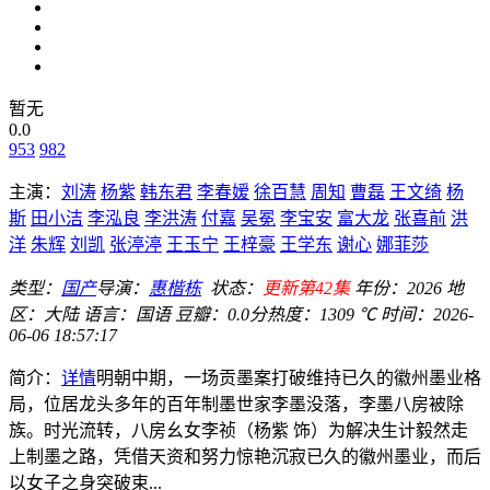
暂无
0.0
953
982
主演：
刘涛
杨紫
韩东君
李春嫒
徐百慧
周知
曹磊
王文绮
杨
斯
田小洁
李泓良
李洪涛
付嘉
吴冕
李宝安
富大龙
张喜前
洪
洋
朱辉
刘凯
张渟渟
王玉宁
王梓豪
王学东
谢心
娜菲莎
类型：
国产
导演：
惠楷栋
状态：
更新第42集
年份：
2026
地
区：
大陆
语言：
国语
豆瓣：0.0分
热度：1309 ℃
时间：
2026-
06-06 18:57:17
简介：
详情
明朝中期，一场贡墨案打破维持已久的徽州墨业格
局，位居龙头多年的百年制墨世家李墨没落，李墨八房被除
族。时光流转，八房幺女李祯（杨紫 饰）为解决生计毅然走
上制墨之路，凭借天资和努力惊艳沉寂已久的徽州墨业，而后
以女子之身突破束...