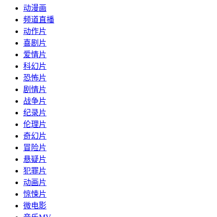
动漫画
频道直播
动作片
喜剧片
爱情片
科幻片
恐怖片
剧情片
战争片
纪录片
伦理片
奇幻片
冒险片
悬疑片
犯罪片
动画片
惊悚片
微电影