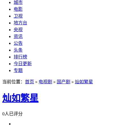
城市
电影
卫视
地方台
央视
资讯
公告
头条
排行榜
今日更新
专题
当前位置：
首页
»
电视剧
»
国产剧
»
灿如繁星
灿如繁星
0人已评分