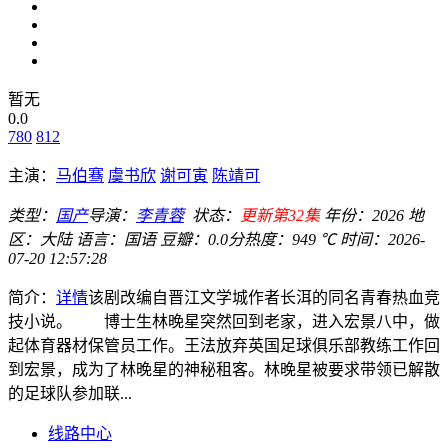
暂无
0.0
780
812
主演：
马伯骞
虞书欣
谢可寅
陈靖可
类型：
国产
导演：
李青蓉
状态：
更新第32集
年份：
2026
地
区：
大陆
语言：
国语
豆瓣：0.0分
热度：949 ℃
时间：
2026-
07-20 12:57:28
简介：
详情
该剧改编自晋江文学城作者长洱的同名青春热血竞
技小说。 博士生林晚星突然回到老家，进入宏景八中，做
起体育器材保管员工作。王法放弃英国足球俱乐部教练工作回
到宏景，成为了林晚星的神秘租客。林晚星被要求带领已解散
的足球队参加联...
线路中心