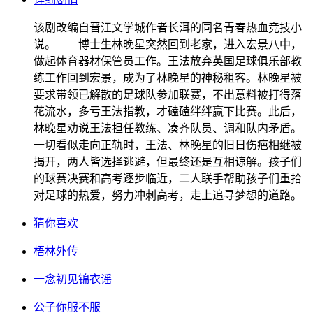
该剧改编自晋江文学城作者长洱的同名青春热血竞技小
说。 博士生林晚星突然回到老家，进入宏景八中，
做起体育器材保管员工作。王法放弃英国足球俱乐部教
练工作回到宏景，成为了林晚星的神秘租客。林晚星被
要求带领已解散的足球队参加联赛，不出意料被打得落
花流水，多亏王法指教，才磕磕绊绊赢下比赛。此后，
林晚星劝说王法担任教练、凑齐队员、调和队内矛盾。
一切看似走向正轨时，王法、林晚星的旧日伤疤相继被
揭开，两人皆选择逃避，但最终还是互相谅解。孩子们
的球赛决赛和高考逐步临近，二人联手帮助孩子们重拾
对足球的热爱，努力冲刺高考，走上追寻梦想的道路。
猜你喜欢
梧林外传
一念初见锦衣谣
公子你服不服