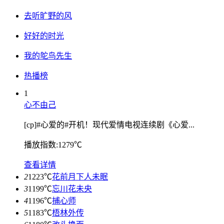
去听旷野的风
好好的时光
我的鸵鸟先生
热播榜
1
心不由己
[cp]#心爱的#开机！现代爱情电视连续剧《心爱...
播放指数:1279℃
查看详情
2
1223℃
花前月下人未眠
3
1199℃
忘川花未央
4
1196℃
捕心师
5
1183℃
梧林外传